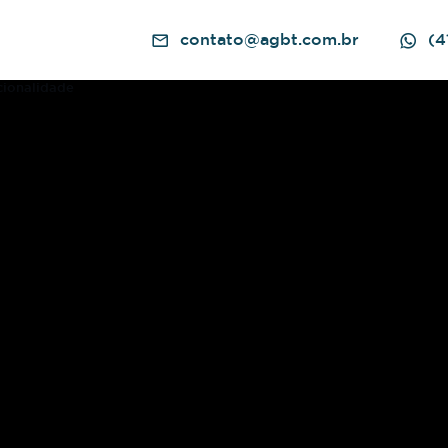
contato@agbt.com.br
(4