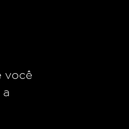
e você
 a