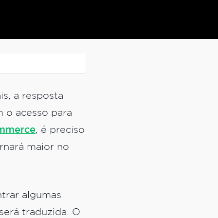
is, a resposta
m o acesso para
ommerce
, é preciso
rnará maior no
ntrar algumas
erá traduzida. O