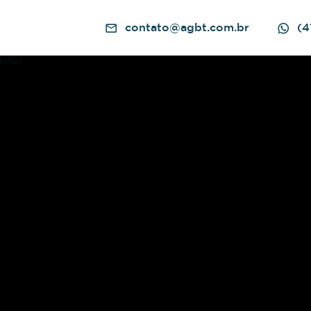
contato@agbt.com.br
(4