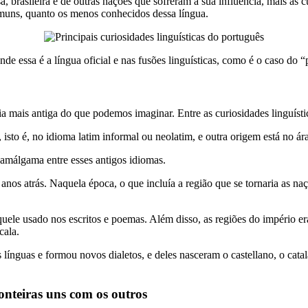
brasileira e de outras nações que sofreram a sua influência, mais as c
omuns, quanto os menos conhecidos dessa língua.
e essa é a língua oficial e nas fusões linguísticas, como é o caso do 
 mais antiga do que podemos imaginar. Entre as curiosidades linguístic
 isto é, no idioma latim informal ou neolatim, e outra origem está no ár
 amálgama entre esses antigos idiomas.
 anos atrás. Naquela época, o que incluía a região que se tornaria as 
aquele usado nos escritos e poemas. Além disso, as regiões do império e
cala.
línguas e formou novos dialetos, e deles nasceram o castellano, o cata
ronteiras uns com os outros