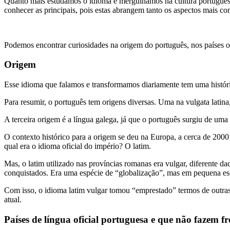
Quanto mais estudamos o idioma e mergulhamos na cultura portuguesa, 
conhecer as principais, pois estas abrangem tanto os aspectos mais c
Podemos encontrar curiosidades na origem do português, nos países ond
Origem
Esse idioma que falamos e transformamos diariamente tem uma história
Para resumir, o português tem origens diversas. Uma na vulgata latina,
A terceira origem é a língua galega, já que o português surgiu de uma
O contexto histórico para a origem se deu na Europa, a cerca de 2000
qual era o idioma oficial do império? O latim.
Mas, o latim utilizado nas províncias romanas era vulgar, diferente d
conquistados. Era uma espécie de “globalização”, mas em pequena es
Com isso, o idioma latim vulgar tomou “emprestado” termos de outras 
atual.
Países de língua oficial portuguesa e que não fazem f