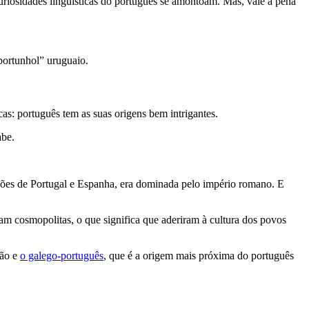
uriosidades linguísticas do português se amontoam. Mas, vale a pena
“portunhol” uruguaio.
as: português tem as suas origens bem intrigantes.
abe.
nações de Portugal e Espanha, era dominada pelo império romano. E
ram cosmopolitas, o que significa que aderiram à cultura dos povos
lão e
o galego-português
, que é a origem mais próxima do português