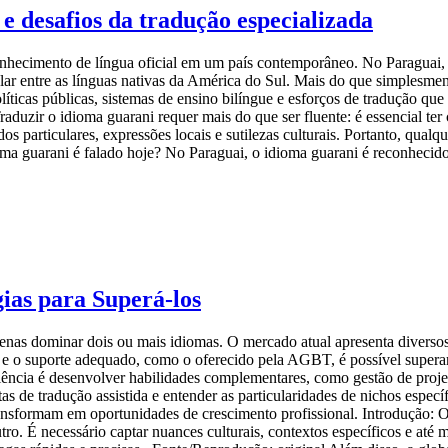
 e desafios da tradução especializada
nhecimento de língua oficial em um país contemporâneo. No Paraguai, el
ular entre as línguas nativas da América do Sul. Mais do que simplesme
íticas públicas, sistemas de ensino bilíngue e esforços de tradução que 
Traduzir o idioma guarani requer mais do que ser fluente: é essencial te
dos particulares, expressões locais e sutilezas culturais. Portanto, qual
ma guarani é falado hoje? No Paraguai, o idioma guarani é reconhecido
gias para Superá-los
enas dominar dois ou mais idiomas. O mercado atual apresenta diversos
s e o suporte adequado, como o oferecido pela AGBT, é possível superar 
ência é desenvolver habilidades complementares, como gestão de projet
s de tradução assistida e entender as particularidades de nichos especí
ransformam em oportunidades de crescimento profissional. Introdução: 
o. É necessário captar nuances culturais, contextos específicos e até 