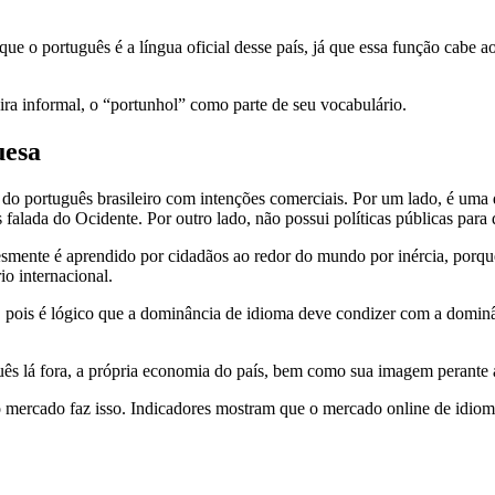
que o português é a língua oficial desse país, já que essa função cabe 
ra informal, o “portunhol” como parte de seu vocabulário.
uesa
o do português brasileiro com intenções comerciais. Por um lado, é u
s falada do Ocidente. Por outro lado, não possui políticas públicas par
esmente é aprendido por cidadãos ao redor do mundo por inércia, porq
io internacional.
o, pois é lógico que a dominância de idioma deve condizer com a domi
guês lá fora, a própria economia do país, bem como sua imagem perante 
o mercado faz isso. Indicadores mostram que o mercado online de idioma