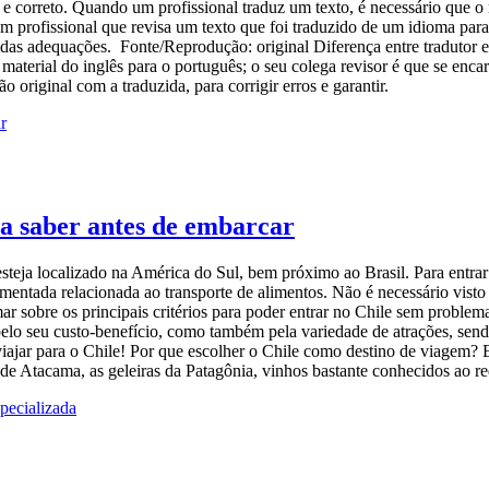
e correto. Quando um profissional traduz um texto, é necessário que o 
profissional que revisa um texto que foi traduzido de um idioma para ou
idas adequações. Fonte/Reprodução: original Diferença entre tradutor e
aterial do inglês para o português; o seu colega revisor é que se enca
 original com a traduzida, para corrigir erros e garantir.
sa saber antes de embarcar
 esteja localizado na América do Sul, bem próximo ao Brasil. Para entr
mentada relacionada ao transporte de alimentos. Não é necessário vist
mar sobre os principais critérios para poder entrar no Chile sem problem
pelo seu custo-benefício, como também pela variedade de atrações, sendo
viajar para o Chile! Por que escolher o Chile como destino de viagem?
de Atacama, as geleiras da Patagônia, vinhos bastante conhecidos ao 