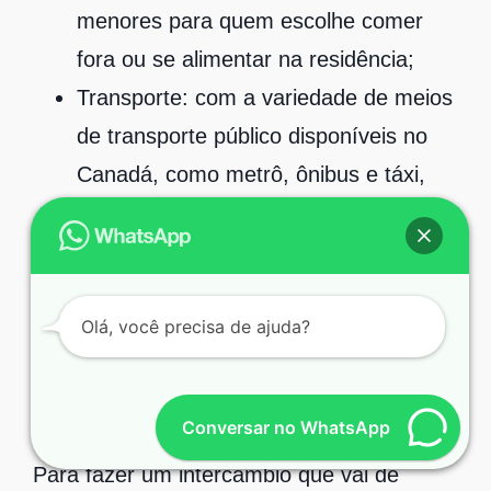
menores para quem escolhe comer
fora ou se alimentar na residência;
Transporte:
com a variedade de meios
de transporte público disponíveis no
Canadá, como metrô, ônibus e táxi,
por exemplo, é importante considerar
os valores que serão gastos durante
os seus estudos no país. Por este
motivo, muitos optam por morar perto
Olá, você precisa de ajuda?
da instituição de ensino que estudam
ou pretendem estudar.
Conversar no WhatsApp
Para fazer um intercâmbio que vai de