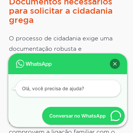
Documentos necessários
para solicitar a cidadania
grega
O processo de cidadania exige uma
documentação robusta e
cuidadosamente organizada. Entre os
principais documentos estão as
certidões de nascimento e casamento
Olá, você precisa de ajuda?
do requerente e dos seus ascendentes,
devidamente traduzidas para o grego
por tradutores juramentados. É
Conversar no WhatsApp
fundamental que essas certidões
comprovem a ligação familiar com o