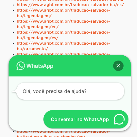
https://www.agbt.com.br/traducao-salvador-ba/es/
https://www.agbt.com.br/traducao-salvador-
ba/legendagem/
https://www.agbt.com.br/traducao-salvador-
ba/legendagem/en/
https://www.agbt.com.br/traducao-salvador-
ba/legendagem/es/
https://www.agbt.com.br/traducao-salvador-
ba/orcamento/
https://www.agbt.com.br/traducao-salvador-
ba/orcamento/en/
https://www.agbt.com.br/traducao-salvador-
ba/orcamento/es/
https://www.agbt.com.br/traducao-salvador-
ba/traducao-juramentada/
https://www.agbt.com.br/traducao-salvador-
Olá, você precisa de ajuda?
ba/traducao-juramentada/en/
https://www.agbt.com.br/traducao-salvador-
ba/traducao-juramentada/es/
https://www.agbt.com.br/traducao-salvador-
ba/traducao-livre-ou-simples/
Conversar no WhatsApp
https://www.agbt.com.br/traducao-salvador-
ba/traducao-livre-ou-simples/en/
https://www.agbt.com.br/traducao-salvador-