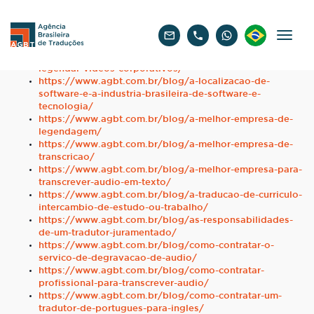
https://www.agbt.com.br/
https://www.agbt.com.br/blog/
https://www.agbt.com.br/blog/a-importancia-da-
traducao-para-medicos-hospitais-e-farmaceuticos/
https://www.agbt.com.br/blog/a-importancia-de-
Português
legendar-videos-corporativos/
https://www.agbt.com.br/blog/a-localizacao-de-
software-e-a-industria-brasileira-de-software-e-
tecnologia/
https://www.agbt.com.br/blog/a-melhor-empresa-de-
legendagem/
https://www.agbt.com.br/blog/a-melhor-empresa-de-
transcricao/
https://www.agbt.com.br/blog/a-melhor-empresa-para-
transcrever-audio-em-texto/
https://www.agbt.com.br/blog/a-traducao-de-curriculo-
intercambio-de-estudo-ou-trabalho/
https://www.agbt.com.br/blog/as-responsabilidades-
de-um-tradutor-juramentado/
https://www.agbt.com.br/blog/como-contratar-o-
servico-de-degravacao-de-audio/
https://www.agbt.com.br/blog/como-contratar-
profissional-para-transcrever-audio/
https://www.agbt.com.br/blog/como-contratar-um-
tradutor-de-portugues-para-ingles/