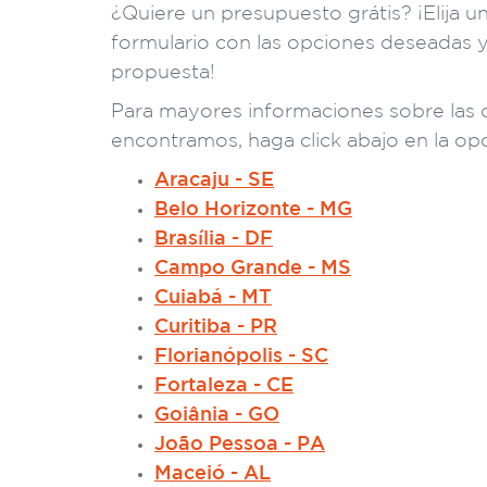
¿Quiere un presupuesto grátis? ¡Elija un 
formulario con las opciones deseadas 
propuesta!
Para mayores informaciones sobre las 
encontramos, haga click abajo en la op
Aracaju - SE
Belo Horizonte - MG
Brasília - DF
Campo Grande - MS
Cuiabá - MT
Curitiba - PR
Florianópolis - SC
Fortaleza - CE
Goiânia - GO
João Pessoa - PA
Maceió - AL