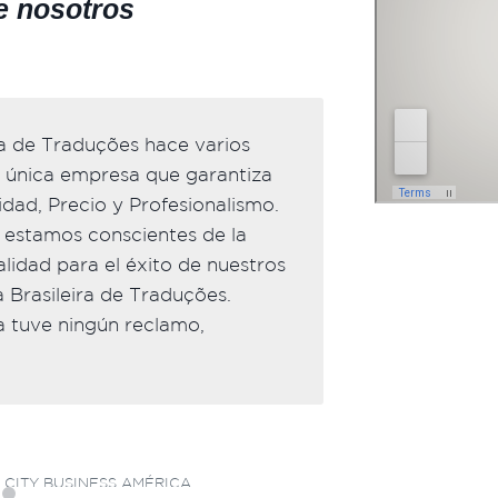
e nosotros
ra de Traduções hace varios
No solamen
a única empresa que garantiza
de esto, ca
dad, Precio y Profesionalismo.
plazo y los
l, estamos conscientes de la
fueron muy 
lidad para el éxito de nuestros
archivos fi
 Brasileira de Traduções.
de la Agênc
a tuve ningún reclamo,
recomendar 
nuevamente 
Dr. 
 CITY BUSINESS AMÉRICA.
SOCI