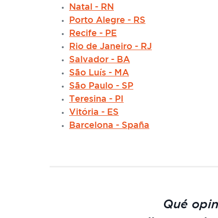
Natal - RN
Porto Alegre - RS
Recife - PE
Rio de Janeiro - RJ
Salvador - BA
São Luís - MA
São Paulo - SP
Teresina - PI
Vitória - ES
Barcelona - Spaña
Qué opin