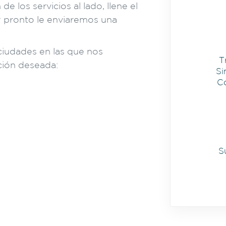
de los servicios al lado, llene el
y pronto le enviaremos una
ciudades en las que nos
T
ción deseada:
Si
C
S