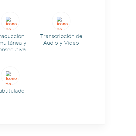
raducción
Transcripción de
multánea y
Audio y Vídeo
onsecutiva
ubtitulado