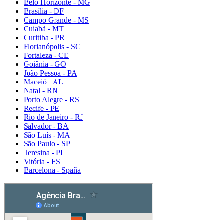
Belo Horizonte - MG
Brasília - DF
Campo Grande - MS
Cuiabá - MT
Curitiba - PR
Florianópolis - SC
Fortaleza - CE
Goiânia - GO
João Pessoa - PA
Maceió - AL
Natal - RN
Porto Alegre - RS
Recife - PE
Rio de Janeiro - RJ
Salvador - BA
São Luís - MA
São Paulo - SP
Teresina - PI
Vitória - ES
Barcelona - Spaña
Detox caps