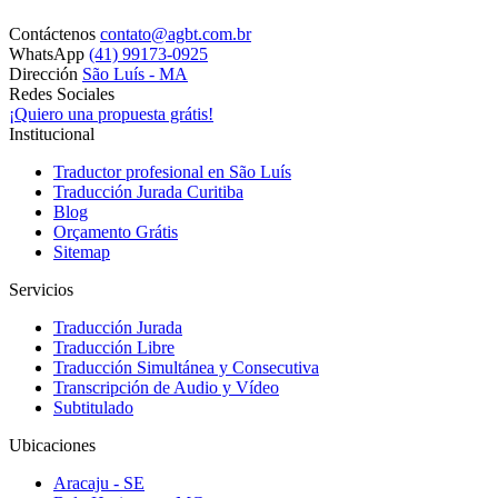
Contáctenos
contato@agbt.com.br
WhatsApp
(41) 99173-0925
Dirección
São Luís - MA
Redes Sociales
¡Quiero una propuesta grátis!
Institucional
Traductor profesional en São Luís
Traducción Jurada Curitiba
Blog
Orçamento Grátis
Sitemap
Servicios
Traducción Jurada
Traducción Libre
Traducción Simultánea y Consecutiva
Transcripción de Audio y Vídeo
Subtitulado
Ubicaciones
Aracaju - SE