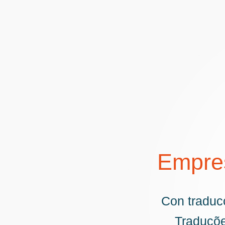
Empres
Con traducc
Traduçõe