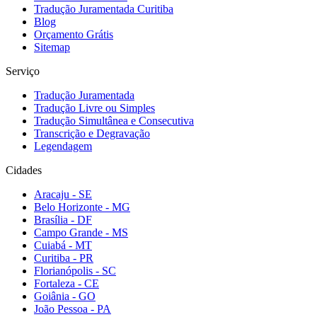
Tradução Juramentada Curitiba
Blog
Orçamento Grátis
Sitemap
Serviço
Tradução Juramentada
Tradução Livre ou Simples
Tradução Simultânea e Consecutiva
Transcrição e Degravação
Legendagem
Cidades
Aracaju - SE
Belo Horizonte - MG
Brasília - DF
Campo Grande - MS
Cuiabá - MT
Curitiba - PR
Florianópolis - SC
Fortaleza - CE
Goiânia - GO
João Pessoa - PA