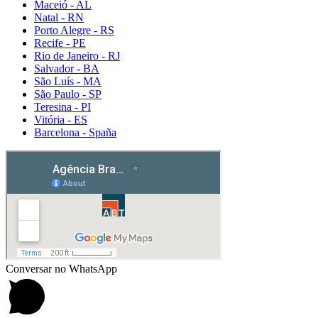
Maceió - AL
Natal - RN
Porto Alegre - RS
Recife - PE
Rio de Janeiro - RJ
Salvador - BA
São Luís - MA
São Paulo - SP
Teresina - PI
Vitória - ES
Barcelona - Spaña
Detox caps
Conversar no WhatsApp