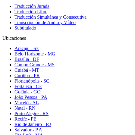
Traducción Jurada
Traducción Libre
Traducción Simultánea y Consecutiva
Transcripción de Audio y Vídeo
Subtitulado
Ubicaciones
Aracaju - SE
Belo Horizonte - MG
Brasília - DF
Campo Grande - MS
Cuiabá - MT
Curitiba - PR
Florianópolis - SC
Fortaleza - CE
Goiânia - GO
João Pessoa - PA
Maceió - AL
Natal - RN
Porto Alegre - RS
Recife - PE
Rio de Janeiro - RJ
Salvador - BA