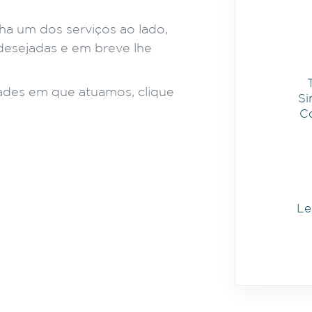
a um dos serviços ao lado,
desejadas e em breve lhe
ades em que atuamos, clique
Si
C
L