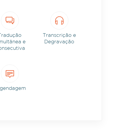
Tradução
Transcrição e
multânea e
Degravação
onsecutiva
egendagem