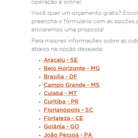
operação é online!
Você quer um orçamento grátis? Escolh
preencha o formulário com as opções 
enviaremos uma proposta!
Para maiores informações sobre as cid
abaixo na opção desejada:
Aracaju - SE
Belo Horizonte - MG
Brasília - DF
Campo Grande - MS
Cuiabá - MT
Curitiba - PR
Florianópolis - SC
Fortaleza - CE
Goiânia - GO
João Pessoa - PA