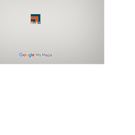
e negociamos preços competitivos, mas também ca
os pedidos foram entregues antes do prazo e foram
íveis com mudanças de última hora em alguns dos
nais que enviamos. Foi ótimo lidar com a equipe da
asileira de Traduções e não tenho nenhuma hesitação
dar os seus serviços. Estou ansioso por trabalhar co
mente no futuro.
Hélio Luiz Vitorino Barcelos
O DIRETOR DA BARCELOS E ASSOCIADOS SOCIEDADE DE ADVO