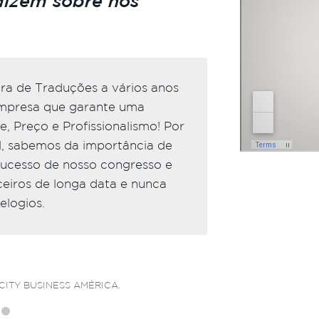
dizem sobre nós
ra de Traduções a vários anos
Não soment
empresa que garante uma
um de noss
, Preço e Profissionalismo! Por
muito flex
al, sabemos da importância de
arquivos fi
sucesso de nosso congresso e
Agencia Br
ceiros de longa data e nunca
em recomen
elogios.
vocês nova
Dr. 
CITY BUSINESS AMÉRICA.
SÓCI