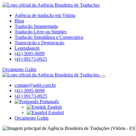
Agência de tradução em Vitória
Blog
Tradução Juramentada
Tradução Livre ou Simples
Tradução Simultânea e Consecutiva
Transcrição e Degravação
Legendagem
(41) 3095-9699
(41) 99173-0925
Orçamento Grátis
contato@agbt.com.br
(41) 3095-9699
(41) 99173-0925
Português
English
Español
Orçamento Grátis