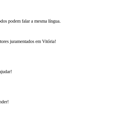
todos podem falar a mesma língua.
utores juramentados em Vitória!
ajudar!
nder!