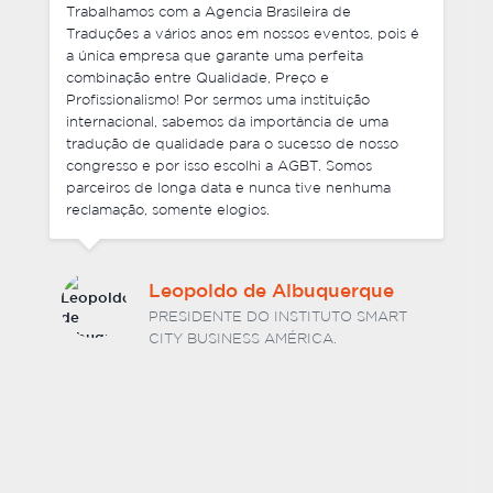
Não somente negociamos preços competitivos,
mas também cada um de nossos pedidos foram
entregues antes do prazo e foram muito flexíveis
com mudanças de última hora em alguns dos
arquivos finais que enviamos. Foi ótimo lidar com a
equipe da Agencia Brasileira de Traduções e não
tenho nenhuma hesitação em recomendar os seus
serviços. Estou ansioso por trabalhar com vocês
novamente no futuro.
Dr. Hélio Luiz Vitorino
Barcelos
SÓCIO DIRETOR DA BARCELOS E
ASSOCIADOS SOCIEDADE DE ADVOGADOS