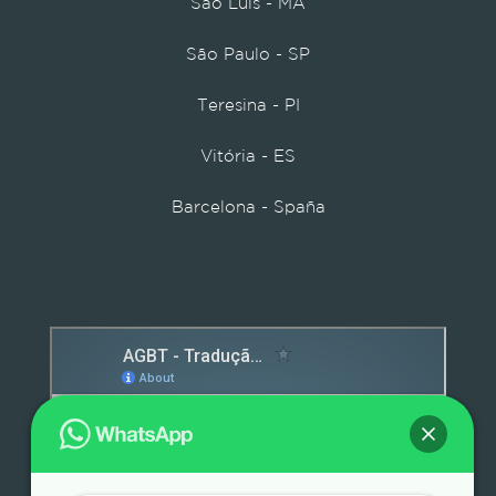
São Luís - MA
São Paulo - SP
Teresina - PI
Vitória - ES
Barcelona - Spaña
Detox caps