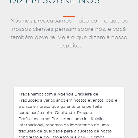
DIZEM SOBRE NÓS
Nós nos preocupamos muito com o que os
nossos clientes pensam sobre nós, e você
também deveria. Veja o que dizem à nosso
respeito:
Não somente negociamos preços competitivos,
mas também cada um de nossos pedidos foram
entregues antes do prazo e foram muito flexíveis
com mudanças de última hora em alguns dos
arquivos finais que enviamos. Foi ótimo lidar com a
equipe da Agencia Brasileira de Traduções e não
tenho nenhuma hesitação em recomendar os seus
serviços. Estou ansioso por trabalhar com vocês