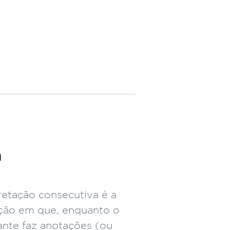
a
retação consecutiva é a
ção em que, enquanto o
rante faz anotações (ou