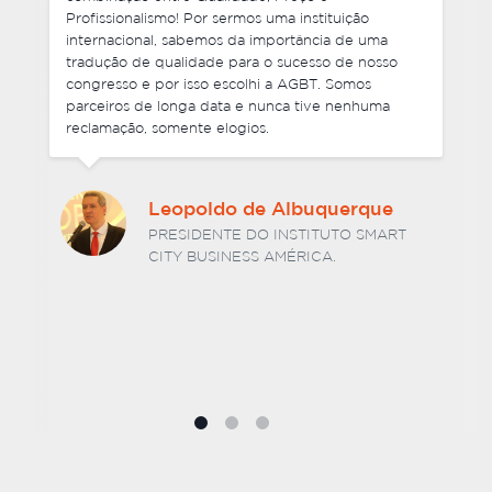
arquivos finais que enviamos. Foi ótimo lidar com a
equipe da Agencia Brasileira de Traduções e não
tenho nenhuma hesitação em recomendar os seus
serviços. Estou ansioso por trabalhar com vocês
novamente no futuro.
Dr. Hélio Luiz Vitorino
Barcelos
SÓCIO DIRETOR DA BARCELOS E
ASSOCIADOS SOCIEDADE DE ADVOGADOS