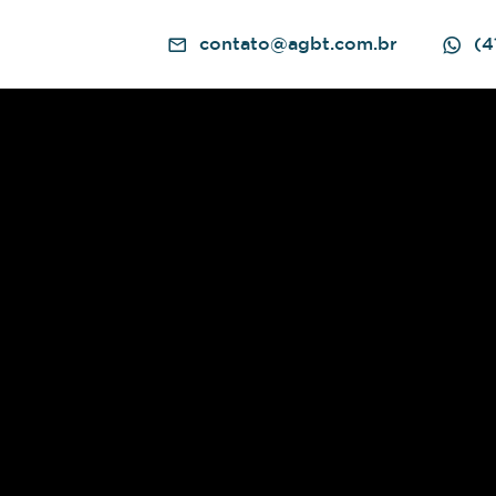
contato@agbt.com.br
(4