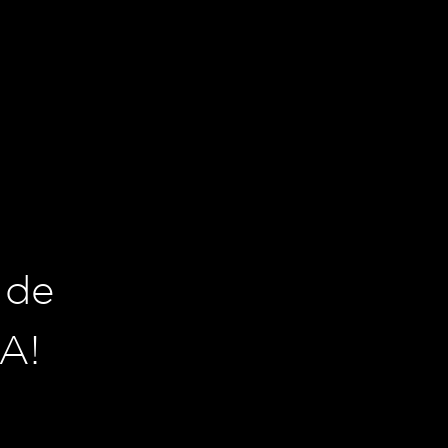
 de
A!