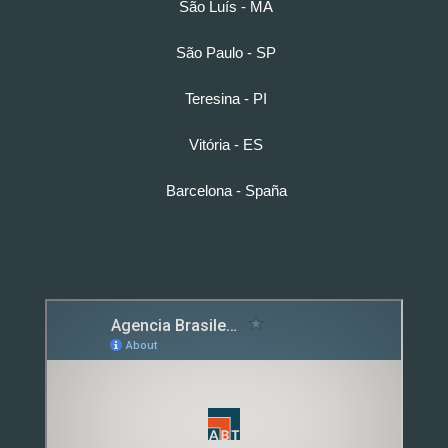
São Luís - MA
São Paulo - SP
Teresina - PI
Vitória - ES
Barcelona - Spaña
Detox caps