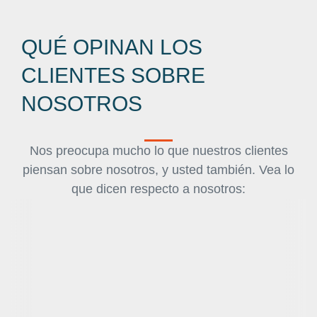
QUÉ OPINAN LOS
CLIENTES SOBRE
NOSOTROS
Nos preocupa mucho lo que nuestros clientes
piensan sobre nosotros, y usted también. Vea lo
que dicen respecto a nosotros:
No solamente negociamos precios competitivos, sino
En general quedé encantada con la calidad de servicio y
Trabajamos con la Agência Brasileira de Traduções
que además de esto, cada uno de nuestros pedidos
la Agência Brasileira de Traduções superó mis