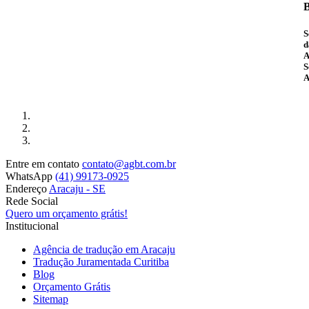
B
S
d
A
S
A
Entre em contato
contato@agbt.com.br
WhatsApp
(41) 99173-0925
Endereço
Aracaju - SE
Rede Social
Quero um orçamento grátis!
Institucional
Agência de tradução em Aracaju
Tradução Juramentada Curitiba
Blog
Orçamento Grátis
Sitemap