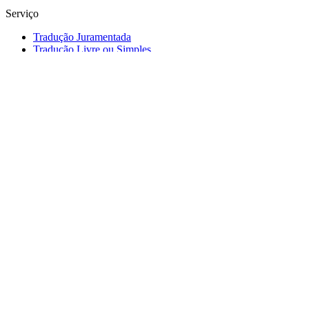
Serviço
Tradução Juramentada
Tradução Livre ou Simples
Tradução Simultânea e Consecutiva
Transcrição e Degravação
Legendagem
Cidades
Aracaju - SE
Belo Horizonte - MG
Brasília - DF
Campo Grande - MS
Cuiabá - MT
Curitiba - PR
Florianópolis - SC
Fortaleza - CE
Goiânia - GO
João Pessoa - PA
Maceió - AL
Natal - RN
Porto Alegre - RS
Recife - PE
Rio de Janeiro - RJ