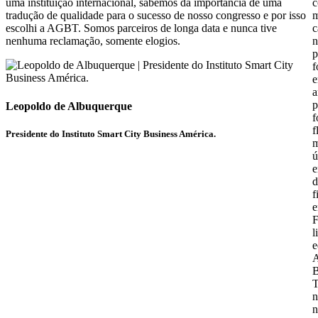
uma instituição internacional, sabemos da importância de uma
c
tradução de qualidade para o sucesso de nosso congresso e por isso
m
escolhi a AGBT. Somos parceiros de longa data e nunca tive
c
nenhuma reclamação, somente elogios.
n
p
f
e
a
p
Leopoldo de Albuquerque
f
f
Presidente do Instituto Smart City Business América.
m
ú
e
d
f
e
F
l
e
A
B
T
n