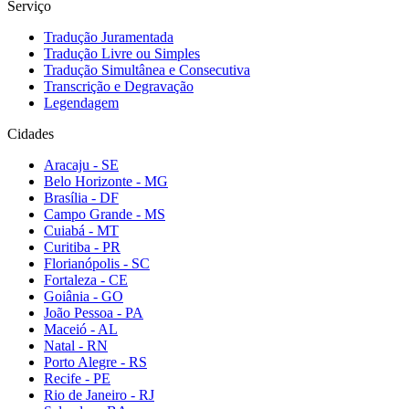
Serviço
Tradução Juramentada
Tradução Livre ou Simples
Tradução Simultânea e Consecutiva
Transcrição e Degravação
Legendagem
Cidades
Aracaju - SE
Belo Horizonte - MG
Brasília - DF
Campo Grande - MS
Cuiabá - MT
Curitiba - PR
Florianópolis - SC
Fortaleza - CE
Goiânia - GO
João Pessoa - PA
Maceió - AL
Natal - RN
Porto Alegre - RS
Recife - PE
Rio de Janeiro - RJ