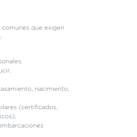
 comunes que exigen
:
onales;
cir;
casamiento, nacimiento,
ares (certificados,
icos);
embarcaciones