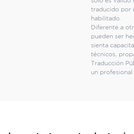
solo es válido
traducido por 
habilitado.
Diferente a ot
pueden ser hec
sienta capacit
técnicos, prop
Traducción Púb
un profesional 