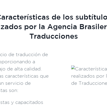
aracterísticas de los subtítul
izados por la Agencia Brasile
Traducciones
cio de traducción de
roporcionando a
jo de alta calidad.
 características que
n servicio de
stas son:
istas y capacitados