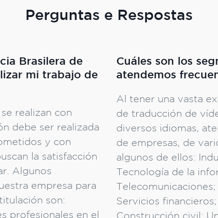
Perguntas e Respostas
cia Brasilera de
Cuáles son los se
izar mi trabajo de
atendemos frecue
Al tener una vasta e
se realizan con
de traducción de víd
ión debe ser realizada
diversos idiomas, a
ometidos y con
de empresas, de var
uscan la satisfacción
algunos de ellos: Indu
gar. Algunos
Tecnología de la info
nuestra empresa para
Telecomunicaciones; 
titulación son:
Servicios financieros;
 profesionales en el
Construcción civil; Un