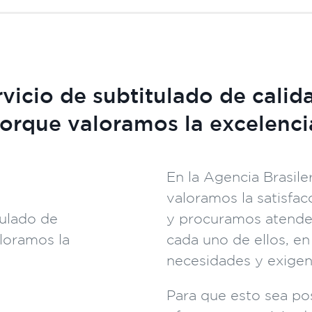
vicio de subtitulado de calid
orque valoramos la excelenci
En la Agencia Brasile
valoramos la satisfac
y procuramos atende
cada uno de ellos, en
necesidades y exigen
Para que esto sea po