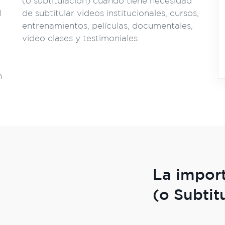
(o subtitulación) cuando tiene necesidad
l
de subtitular videos institucionales, cursos,
entrenamientos, películas, documentales,
vídeo clases y testimoniales.
n
La import
(o Subtit