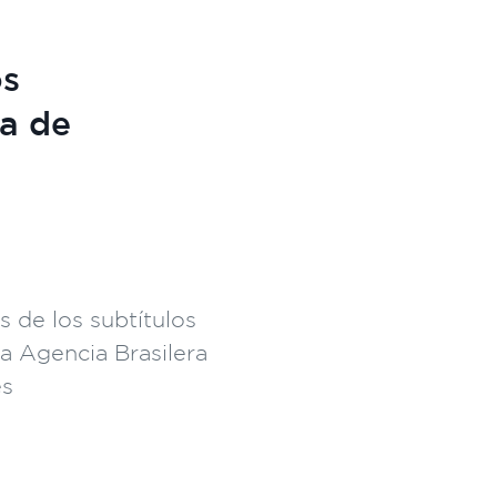
os
ra de