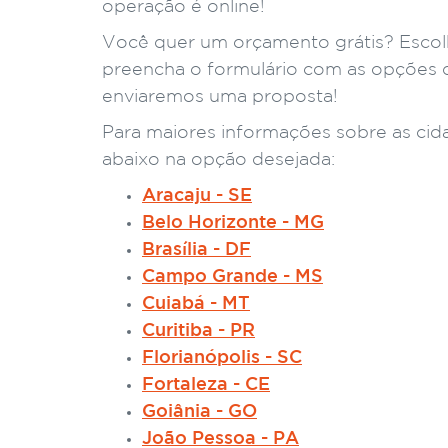
operação é online!
Você quer um orçamento grátis? Escolh
preencha o formulário com as opções 
enviaremos uma proposta!
Para maiores informações sobre as cid
abaixo na opção desejada:
Aracaju - SE
Belo Horizonte - MG
Brasília - DF
Campo Grande - MS
Cuiabá - MT
Curitiba - PR
Florianópolis - SC
Fortaleza - CE
Goiânia - GO
João Pessoa - PA