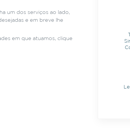
a um dos serviços ao lado,
desejadas e em breve lhe
ades em que atuamos, clique
Si
C
L