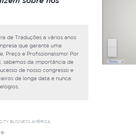
dizem sobre nós
ra de Traduções a vários anos
Não soment
empresa que garante uma
um de noss
, Preço e Profissionalismo! Por
muito flex
al, sabemos da importância de
arquivos fi
sucesso de nosso congresso e
Agencia Br
ceiros de longa data e nunca
em recomen
elogios.
vocês nova
Dr. 
CITY BUSINESS AMÉRICA.
SÓCI