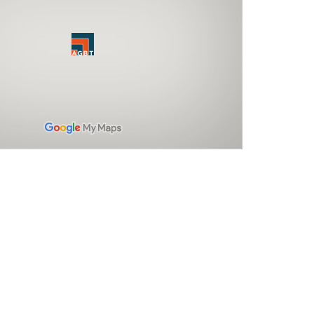
e negociamos preços competitivos, mas também ca
os pedidos foram entregues antes do prazo e foram
íveis com mudanças de última hora em alguns dos
nais que enviamos. Foi ótimo lidar com a equipe da
asileira de Traduções e não tenho nenhuma hesitação
dar os seus serviços. Estou ansioso por trabalhar co
mente no futuro.
Hélio Luiz Vitorino Barcelos
O DIRETOR DA BARCELOS E ASSOCIADOS SOCIEDADE DE ADVO