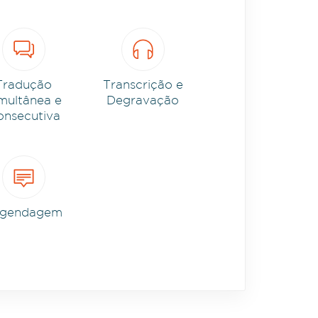
Tradução
Transcrição e
multânea e
Degravação
onsecutiva
egendagem