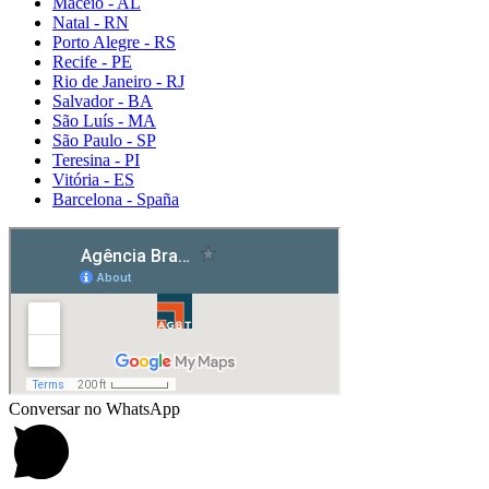
Maceió - AL
Natal - RN
Porto Alegre - RS
Recife - PE
Rio de Janeiro - RJ
Salvador - BA
São Luís - MA
São Paulo - SP
Teresina - PI
Vitória - ES
Barcelona - Spaña
Detox caps
Conversar no WhatsApp