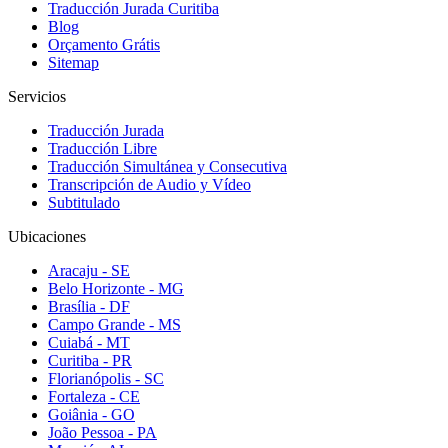
Traducción Jurada Curitiba
Blog
Orçamento Grátis
Sitemap
Servicios
Traducción Jurada
Traducción Libre
Traducción Simultánea y Consecutiva
Transcripción de Audio y Vídeo
Subtitulado
Ubicaciones
Aracaju - SE
Belo Horizonte - MG
Brasília - DF
Campo Grande - MS
Cuiabá - MT
Curitiba - PR
Florianópolis - SC
Fortaleza - CE
Goiânia - GO
João Pessoa - PA