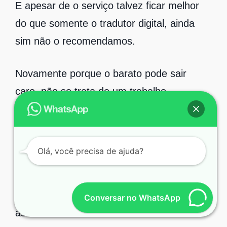
E apesar de o serviço talvez ficar melhor
do que somente o tradutor digital, ainda
sim não o recomendamos.
Novamente porque o barato pode sair
caro, não se trata de um trabalho
realmente perfeito. A tradução perfeita é
aquela feita por profissionais que trabalham
diariamente com isso.
Olá, você precisa de ajuda?
Ou seja, tradutores de respeito e que são
contratados por agências especializadas no
Conversar no WhatsApp
assunto.