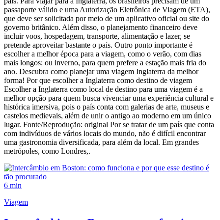
país. Para viajar para a Inglaterra, os brasileiros precisam de um
passaporte válido e uma Autorização Eletrônica de Viagem (ETA),
que deve ser solicitada por meio de um aplicativo oficial ou site do
governo britânico. Além disso, o planejamento financeiro deve
incluir voos, hospedagem, transporte, alimentação e lazer, se
pretende aproveitar bastante o país. Outro ponto importante é
escolher a melhor época para a viagem, como o verão, com dias
mais longos; ou inverno, para quem prefere a estação mais fria do
ano. Descubra como planejar uma viagem Inglaterra da melhor
forma! Por que escolher a Inglaterra como destino de viagem
Escolher a Inglaterra como local de destino para uma viagem é a
melhor opção para quem busca vivenciar uma experiência cultural e
histórica imersiva, pois o país conta com galerias de arte, museus e
castelos medievais, além de unir o antigo ao moderno em um único
lugar. Fonte/Reprodução: original Por se tratar de um país que conta
com indivíduos de vários locais do mundo, não é difícil encontrar
uma gastronomia diversificada, para além da local. Em grandes
metrópoles, como Londres,.
6 min
Viagem