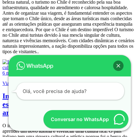
beleza natural, o turismo no Chile é reconhecido pela sua boa
infraestrutura, qualidade no atendimento e calorosa hospitalidade.
Antes de organizar sua viagem, é fundamental entender os aspectos
que tornam o Chile único, desde as áreas turísticas mais conhecidas
até as orientações práticas que asseguram uma experiência tranquila
e enriquecedora. Por que o Chile é um destino imperdível O turismo
no Chile atrai turistas devido à sua mescla singular de cultura,
natureza e vivências memoráveis. Com cidades dinâmicas e cenários
naturais impressionantes, a nação disponibiliza opções para todos os
tipos de visitantes..
6 min
Viagem
Olá, você precisa de ajuda?
Intercâmbio na Itália: descubra como
estudar e viver no país da cultura e da
arte
Conversar no WhatsApp
O intercâmbio na Itália é uma ótima experiência que permite
aprender um novo idioma e vivenciar uma cultura rica. O país
italiano tem uma riqueza cultural e artística porque foi o berço do