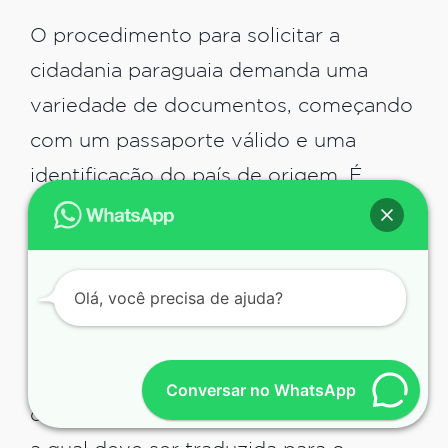
O procedimento para solicitar a
cidadania paraguaia demanda uma
variedade de documentos, começando
com um passaporte válido e uma
identificação do país de origem. É
importante que esses documentos
estejam atualizados; e, se possível, que
venham acompanhados de traduções
Olá, você precisa de ajuda?
oficiais.
É obrigatória a apresentação da
Conversar no WhatsApp
certidão de nascimento do requerente,