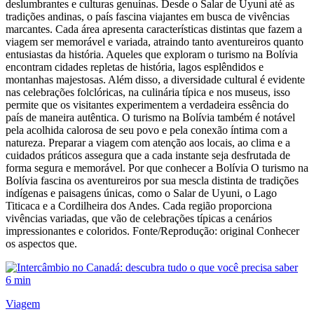
deslumbrantes e culturas genuínas. Desde o Salar de Uyuni até as
tradições andinas, o país fascina viajantes em busca de vivências
marcantes. Cada área apresenta características distintas que fazem a
viagem ser memorável e variada, atraindo tanto aventureiros quanto
entusiastas da história. Aqueles que exploram o turismo na Bolívia
encontram cidades repletas de história, lagos esplêndidos e
montanhas majestosas. Além disso, a diversidade cultural é evidente
nas celebrações folclóricas, na culinária típica e nos museus, isso
permite que os visitantes experimentem a verdadeira essência do
país de maneira autêntica. O turismo na Bolívia também é notável
pela acolhida calorosa de seu povo e pela conexão íntima com a
natureza. Preparar a viagem com atenção aos locais, ao clima e a
cuidados práticos assegura que a cada instante seja desfrutada de
forma segura e memorável. Por que conhecer a Bolívia O turismo na
Bolívia fascina os aventureiros por sua mescla distinta de tradições
indígenas e paisagens únicas, como o Salar de Uyuni, o Lago
Titicaca e a Cordilheira dos Andes. Cada região proporciona
vivências variadas, que vão de celebrações típicas a cenários
impressionantes e coloridos. Fonte/Reprodução: original Conhecer
os aspectos que.
6 min
Viagem