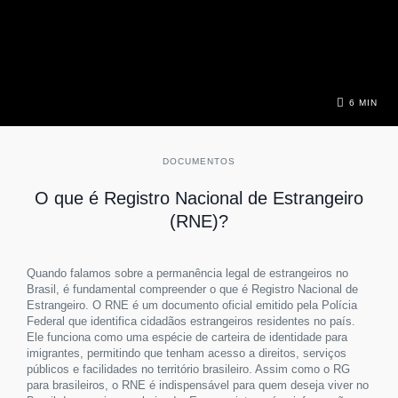
6 MIN
DOCUMENTOS
O que é Registro Nacional de Estrangeiro
(RNE)?
Quando falamos sobre a permanência legal de estrangeiros no
Brasil, é fundamental compreender o que é Registro Nacional de
Estrangeiro. O RNE é um documento oficial emitido pela Polícia
Federal que identifica cidadãos estrangeiros residentes no país.
Ele funciona como uma espécie de carteira de identidade para
imigrantes, permitindo que tenham acesso a direitos, serviços
públicos e facilidades no território brasileiro. Assim como o RG
para brasileiros, o RNE é indispensável para quem deseja viver no