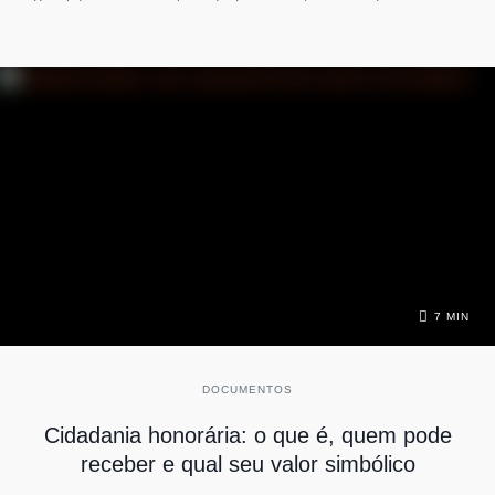
Brasil de maneira regularizada. Esse registro reúne informações
pessoais do estrangeiro, como nome, nacionalidade, filiação e
número de identificação único. Além de servir como documento
de identificação, o RNE representa a legalidade da estadia no
país, garantindo que o imigrante possa estudar, trabalhar e usufruir
de serviços públicos. Por isso, entender sua importância e saber
como solicitá-lo é essencial para qualquer pessoa estrangeira que
decida estabelecer residência no Brasil. Para que serve o Registro
Nacional de Estrangeiro? O que é Registro Nacional de
Estrangeiro? Ele tem como principal função formalizar a
permanência do estrangeiro no Brasil. Ele é exigido em situações
cotidianas, como abrir conta em banco, matricular-se em
instituições de ensino, realizar contratos de trabalho ou até
mesmo alugar um imóvel. Sem esse.
7 MIN
DOCUMENTOS
Cidadania honorária: o que é, quem pode
receber e qual seu valor simbólico