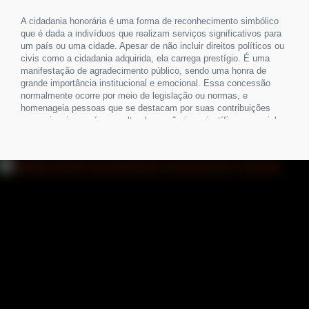
A cidadania honorária é uma forma de reconhecimento simbólico
que é dada a indivíduos que realizam serviços significativos para
um país ou uma cidade. Apesar de não incluir direitos políticos ou
civis como a cidadania adquirida, ela carrega prestígio. É uma
manifestação de agradecimento público, sendo uma honra de
grande importância institucional e emocional. Essa concessão
normalmente ocorre por meio de legislação ou normas, e
homenageia pessoas que se destacam por suas contribuições
excepcionais nas áreas cultural, econômica, científica ou social.
Diversos estrangeiros e brasileiros recebem essa honraria em
vários níveis, desde pequenas cidades até o governo federal, o
que ajuda a fortalecer os laços comunitários. Embora a cidadania
honorária não ofereça passaporte, direito a voto ou cidadania
formal, o seu significado simbólico é considerável, especialmente
em situações diplomáticas e culturais. Ser agraciado com essa
honra é ser aceito como parte da identidade local ou nacional, para
receber reconhecimento público por suas realizações e laços
significativos. O que significa cidadania honorária e como ela
funciona A cidadania honorária é uma forma de reconhecimento
formal atribuída a indivíduos que, apesar de não serem nativos ou
residentes de uma determinada localidade, tenham feito
contribuições relevantes para seu progresso, cultura ou reputação.
Essa.