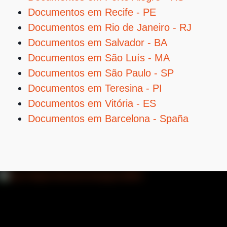
Documentos em Recife - PE
Documentos em Rio de Janeiro - RJ
Documentos em Salvador - BA
Documentos em São Luís - MA
Documentos em São Paulo - SP
Documentos em Teresina - PI
Documentos em Vitória - ES
Documentos em Barcelona - Spaña