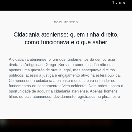
7 MIN
DOCUMENTOS
Cidadania ateniense: quem tinha direito,
como funcionava e o que saber
A cidadania ateniense foi um dos fundamentos da democracia
direta na Antiguidade Grega. Ser visto como cidadão não era
apenas uma questão de status legal, mas assegurava direitos
políticos, acesso à justiça e engajamento ativo na esfera pública.
Compreender a cidadania ateniense é crucial para entender os
fundamentos do pensamento cívico ocidental. Nem todos tinham a
oportunidade de adquirir a cidadania ateniense. Apenas homens
filhos de pais atenienses, devidamente registrados na phratries e
nos demos, eram reconhecidos como cidadãos plenos. Assim, a
cidadania ateniense era altamente excludente, concentrando-se
em uma elite masculina livre, ao passo que mulheres, metecos e
escravizados eram excluídos. Ao se aprofundar na cidadania
ateniense, é possível observar como sua estrutura jurídica e
social influenciou a ideia de pertencimento político. Apesar de