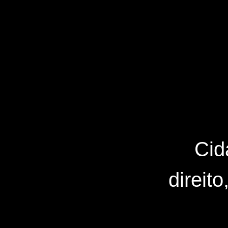
Cid
direit