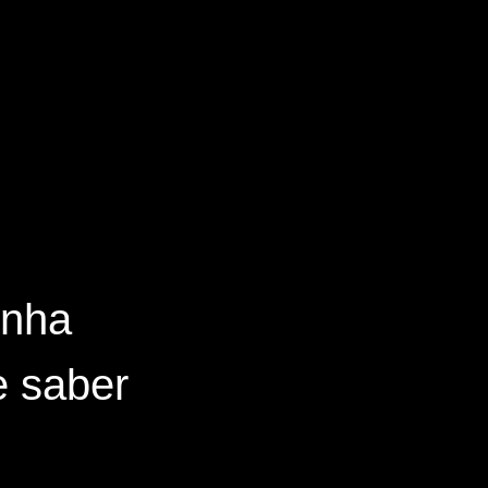
inha
e saber