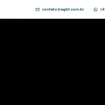
contato@agbt.com.br
(4