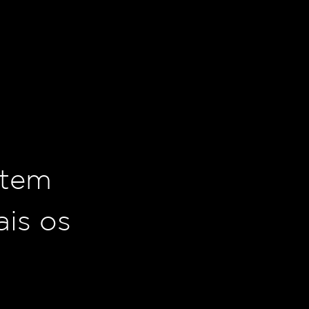
 tem
ais os