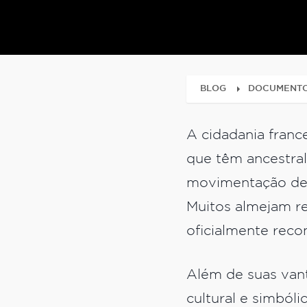
BLOG
DOCUMENT
A cidadania franc
que têm ancestrali
movimentação den
Muitos almejam re
oficialmente rec
Além de suas vant
cultural e simból