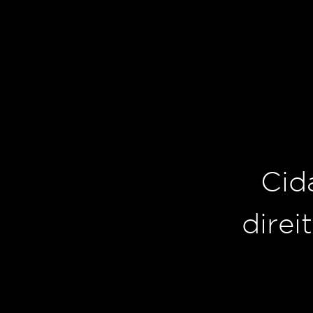
Cid
direi