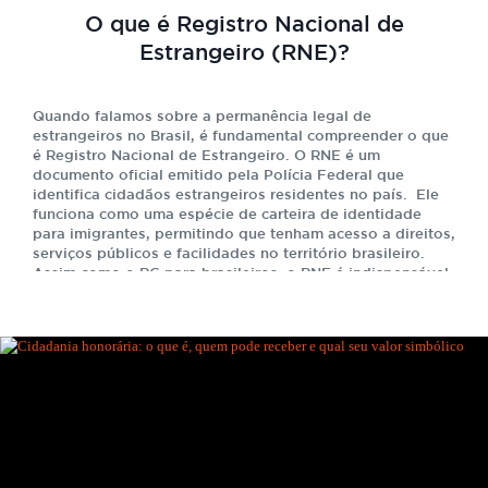
O que é Registro Nacional de
Estrangeiro (RNE)?
Quando falamos sobre a permanência legal de
estrangeiros no Brasil, é fundamental compreender o que
é Registro Nacional de Estrangeiro. O RNE é um
documento oficial emitido pela Polícia Federal que
identifica cidadãos estrangeiros residentes no país. Ele
funciona como uma espécie de carteira de identidade
para imigrantes, permitindo que tenham acesso a direitos,
serviços públicos e facilidades no território brasileiro.
Assim como o RG para brasileiros, o RNE é indispensável
para quem deseja viver no Brasil de maneira regularizada.
Esse registro reúne informações pessoais do estrangeiro,
como nome, nacionalidade, filiação e número de
identificação único. Além de servir como documento de
identificação, o RNE representa a legalidade da estadia
no país, garantindo que o imigrante possa estudar,
trabalhar e usufruir de serviços públicos. Por isso,
entender sua importância e saber como solicitá-lo é
essencial para qualquer pessoa estrangeira que decida
estabelecer residência no Brasil. Para que serve o