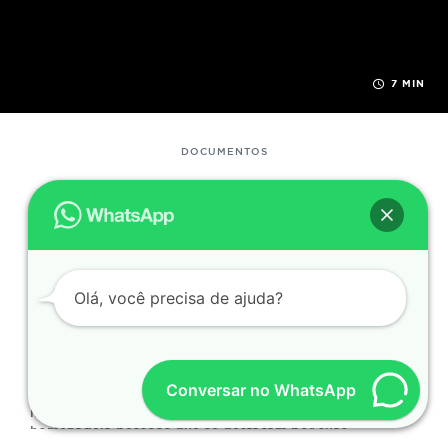
Registro Nacional de Estrangeiro? O que é Registro
Nacional de Estrangeiro? Ele tem como principal função
formalizar a permanência do estrangeiro no Brasil. Ele é
exigido em situações cotidianas, como abrir conta em
banco, matricular-se em instituições de ensino, realizar
7 MIN
contratos de trabalho ou até mesmo alugar um imóvel.
Sem esse.
DOCUMENTOS
Cidadania honorária: o que é, quem
pode receber e qual seu valor
simbólico
A cidadania honorária é uma forma de reconhecimento
Olá, você precisa de ajuda?
simbólico que é dada a indivíduos que realizam serviços
significativos para um país ou uma cidade. Apesar de não
incluir direitos políticos ou civis como a cidadania
adquirida, ela carrega prestígio. É uma manifestação de
agradecimento público, sendo uma honra de grande
Conversar no WhatsApp
importância institucional e emocional. Essa concessão
normalmente ocorre por meio de legislação ou normas, e
homenageia pessoas que se destacam por suas