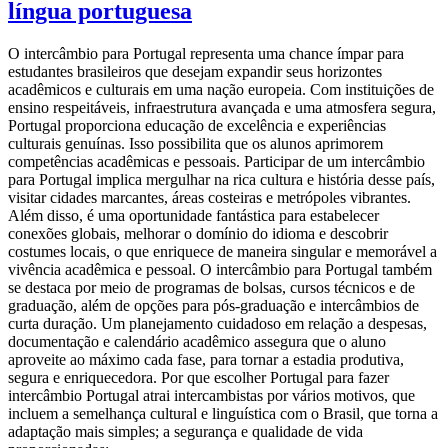
língua portuguesa
O intercâmbio para Portugal representa uma chance ímpar para
estudantes brasileiros que desejam expandir seus horizontes
acadêmicos e culturais em uma nação europeia. Com instituições de
ensino respeitáveis, infraestrutura avançada e uma atmosfera segura,
Portugal proporciona educação de excelência e experiências
culturais genuínas. Isso possibilita que os alunos aprimorem
competências acadêmicas e pessoais. Participar de um intercâmbio
para Portugal implica mergulhar na rica cultura e história desse país,
visitar cidades marcantes, áreas costeiras e metrópoles vibrantes.
Além disso, é uma oportunidade fantástica para estabelecer
conexões globais, melhorar o domínio do idioma e descobrir
costumes locais, o que enriquece de maneira singular e memorável a
vivência acadêmica e pessoal. O intercâmbio para Portugal também
se destaca por meio de programas de bolsas, cursos técnicos e de
graduação, além de opções para pós-graduação e intercâmbios de
curta duração. Um planejamento cuidadoso em relação a despesas,
documentação e calendário acadêmico assegura que o aluno
aproveite ao máximo cada fase, para tornar a estadia produtiva,
segura e enriquecedora. Por que escolher Portugal para fazer
intercâmbio Portugal atrai intercambistas por vários motivos, que
incluem a semelhança cultural e linguística com o Brasil, que torna a
adaptação mais simples; a segurança e qualidade de vida