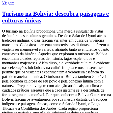
Viagem
Turismo na Bolívia: descubra paisagens e
culturas únicas
O turismo na Bolívia proporciona uma mescla singular de vistas
deslumbrantes e culturas genuínas. Desde o Salar de Uyuni até as
tradições andinas, o país fascina viajantes em busca de vivências
marcantes. Cada área apresenta características distintas que fazem a
viagem ser memorável e variada, atraindo tanto aventureiros quanto
entusiastas da história. Aqueles que exploram o turismo na Bolívia
encontram cidades repletas de história, lagos esplêndidos e
montanhas majestosas. Além disso, a diversidade cultural é evidente
nas celebrações folclóricas, na culinária típica e nos museus, isso
permite que os visitantes experimentem a verdadeira essência do
país de maneira autêntica. O turismo na Bolívia também é notável
pela acolhida calorosa de seu povo e pela conexão íntima com a
natureza. Preparar a viagem com atenção aos locais, ao clima e a
cuidados práticos assegura que a cada instante seja desfrutada de
forma segura e memorável. Por que conhecer a Bolívia O turismo na
Bolívia fascina os aventureiros por sua mescla distinta de tradições
indígenas e paisagens únicas, como o Salar de Uyuni, o Lago
Titicaca e a Cordilheira dos Andes. Cada região proporciona
vivências variadas, que vão de celebrações típicas a cenários