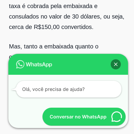
taxa é cobrada pela embaixada e
consulados no valor de 30 dólares, ou seja,
cerca de R$150,00 convertidos.
Mas, tanto a embaixada quanto o
consulado, deixam claro que esse valor
pode ser alterado sem aviso prévio e a
qualquer momento. Portanto, não se
apegue a ele e sempre busque tirar suas
Olá, você precisa de ajuda?
dúvidas diretamente com embaixadas e
consulados para se planejar. Para isso
Conversar no WhatsApp
ligue para o número 61 2191-6565.