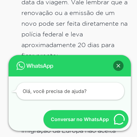
data da viagem. Vale lembrar que a
renovação ou a emissão de um
novo pode ser feita diretamente na
polícia federal e leva
aproximadamente 20 dias para
ficar pronto;
Passagens de ida e volta: você
também deve apresentar suas
passagens de ida e volta e no caso
Olá, você precisa de ajuda?
de visita a cidades do país é
necessário apresentar as
Conversar no WhatsApp
passagens entre as cidades. A
imigração da Europa não aceita