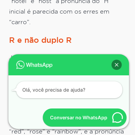
“hotel” e “host” a pronúncia do “H”
inicial é parecida com os erres em
“carro”.
R e não duplo R
Já um erro de
pronúncia do inglês
bem comum dos brasileiros é a
confusão com o “R”. É preciso falar o
Olá, você precisa de ajuda?
“R” ao encostar a língua no céu da boca
e voltar com ela. Ao invés disso,
muitos brasileiros que ainda não sabem
Conversar no WhatsApp
o som correto lêem palavras como
“red”, “rose” e “rainbow”, e a pronúncia