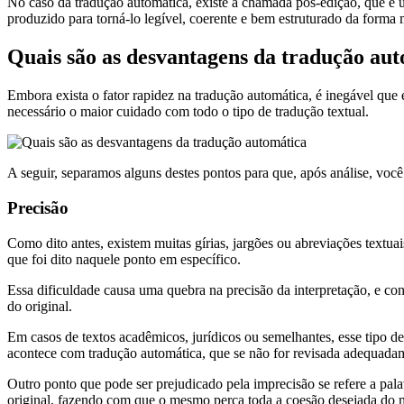
No caso da tradução automática, existe a chamada pós-edição, que é um
produzido para torná-lo legível, coerente e bem estruturado da forma 
Quais são as desvantagens da tradução au
Embora exista o fator rapidez na tradução automática, é inegável que
necessário o maior cuidado com todo o tipo de tradução textual.
A seguir, separamos alguns destes pontos para que, após análise, você
Precisão
Como dito antes, existem muitas gírias, jargões ou abreviações textu
que foi dito naquele ponto em específico.
Essa dificuldade causa uma quebra na precisão da interpretação, e co
do original.
Em casos de textos acadêmicos, jurídicos ou semelhantes, esse tipo 
acontece com tradução automática, que se não for revisada adequadame
Outro ponto que pode ser prejudicado pela imprecisão se refere a pal
original, fazendo com que o mesmo perca toda a coesão desejada do ma