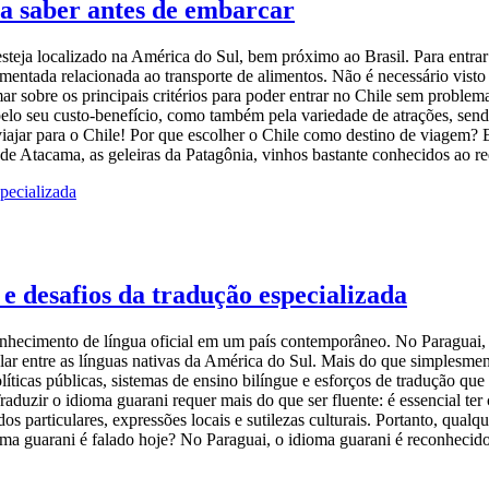
sa saber antes de embarcar
 esteja localizado na América do Sul, bem próximo ao Brasil. Para entr
mentada relacionada ao transporte de alimentos. Não é necessário vist
mar sobre os principais critérios para poder entrar no Chile sem problem
pelo seu custo-benefício, como também pela variedade de atrações, sendo
viajar para o Chile! Por que escolher o Chile como destino de viagem?
de Atacama, as geleiras da Patagônia, vinhos bastante conhecidos ao 
 e desafios da tradução especializada
nhecimento de língua oficial em um país contemporâneo. No Paraguai, el
ular entre as línguas nativas da América do Sul. Mais do que simplesme
íticas públicas, sistemas de ensino bilíngue e esforços de tradução que 
Traduzir o idioma guarani requer mais do que ser fluente: é essencial te
dos particulares, expressões locais e sutilezas culturais. Portanto, qual
ma guarani é falado hoje? No Paraguai, o idioma guarani é reconhecido