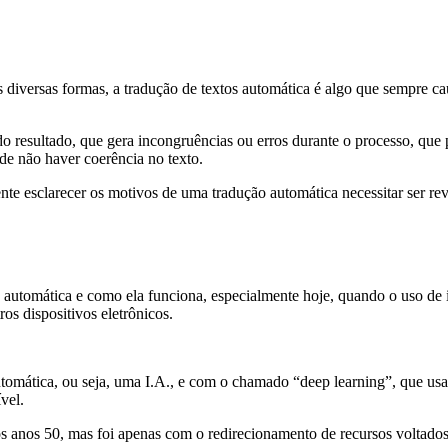
s diversas formas, a tradução de textos automática é algo que sempre c
o resultado, que gera incongruências ou erros durante o processo, qu
 de não haver coerência no texto.
nte esclarecer os motivos de uma tradução automática necessitar ser re
automática e como ela funciona, especialmente hoje, quando o uso de int
os dispositivos eletrônicos.
utomática, ou seja, uma I.A., e com o chamado “deep learning”, que us
vel.
os anos 50, mas foi apenas com o redirecionamento de recursos voltado