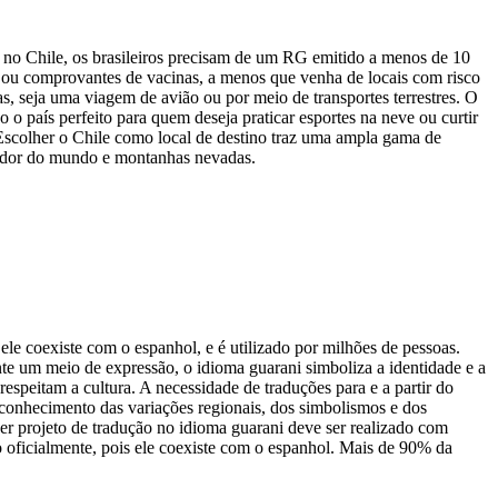
ar no Chile, os brasileiros precisam de um RG emitido a menos de 10
o ou comprovantes de vacinas, a menos que venha de locais com risco
as, seja uma viagem de avião ou por meio de transportes terrestres. O
 o país perfeito para quem deseja praticar esportes na neve ou curtir
 Escolher o Chile como local de destino traz uma ampla gama de
redor do mundo e montanhas nevadas.
e coexiste com o espanhol, e é utilizado por milhões de pessoas.
nte um meio de expressão, o idioma guarani simboliza a identidade e a
respeitam a cultura. A necessidade de traduções para e a partir do
r conhecimento das variações regionais, dos simbolismos e dos
quer projeto de tradução no idioma guarani deve ser realizado com
 oficialmente, pois ele coexiste com o espanhol. Mais de 90% da