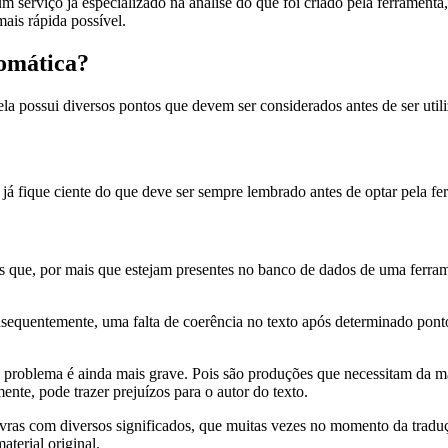
 serviço já especializado na análise do que foi criado pela ferramenta,
mais rápida possível.
tomática?
 ela possui diversos pontos que devem ser considerados antes de ser uti
 já fique ciente do que deve ser sempre lembrado antes de optar pela fe
ais que, por mais que estejam presentes no banco de dados de uma ferra
nsequentemente, uma falta de coerência no texto após determinado ponto
de problema é ainda mais grave. Pois são produções que necessitam da m
nte, pode trazer prejuízos para o autor do texto.
avras com diversos significados, que muitas vezes no momento da traduç
terial original.