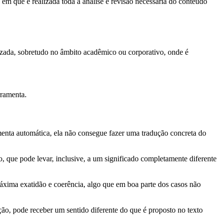
 em que é realizada toda a análise e revisão necessária do conteúdo
lizada, sobretudo no âmbito acadêmico ou corporativo, onde é
rramenta.
menta automática, ela não consegue fazer uma tradução concreta do
, que pode levar, inclusive, a um significado completamente diferente
áxima exatidão e coerência, algo que em boa parte dos casos não
ão, pode receber um sentido diferente do que é proposto no texto