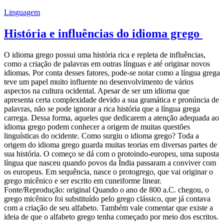
Linguagem
História e influências do idioma grego
O idioma grego possui uma história rica e repleta de influências,
como a criação de palavras em outras línguas e até originar novos
idiomas. Por conta desses fatores, pode-se notar como a língua grega
teve um papel muito influente no desenvolvimento de vários
aspectos na cultura ocidental. Apesar de ser um idioma que
apresenta certa complexidade devido a sua gramática e pronúncia de
palavras, não se pode ignorar a rica história que a língua grega
carrega. Dessa forma, aqueles que dedicarem a atenção adequada ao
idioma grego podem conhecer a origem de muitas questões
linguísticas do ocidente. Como surgiu o idioma grego? Toda a
origem do idioma grego guarda muitas teorias em diversas partes de
sua história. O começo se dá com o protoindo-europeu, uma suposta
língua que nasceu quando povos da Índia passaram a conviver com
os europeus. Em sequência, nasce o protogrego, que vai originar o
grego micênico e ser escrito em cuneiforme linear.
Fonte/Reprodução: original Quando o ano de 800 a.C. chegou, o
grego micênico foi substituído pelo grego clássico, que já contava
com a criação de seu alfabeto. Também vale comentar que existe a
ideia de que o alfabeto grego tenha começado por meio dos escritos.