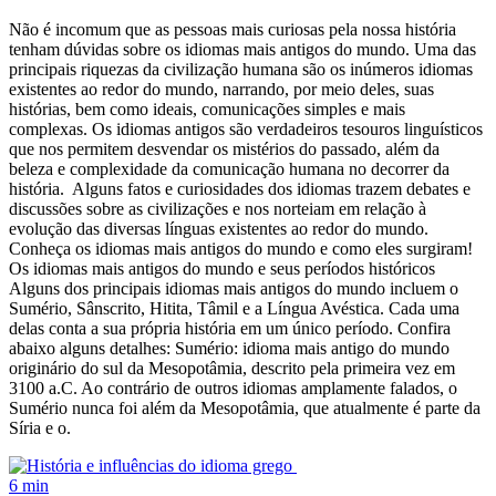
Não é incomum que as pessoas mais curiosas pela nossa história
tenham dúvidas sobre os idiomas mais antigos do mundo. Uma das
principais riquezas da civilização humana são os inúmeros idiomas
existentes ao redor do mundo, narrando, por meio deles, suas
histórias, bem como ideais, comunicações simples e mais
complexas. Os idiomas antigos são verdadeiros tesouros linguísticos
que nos permitem desvendar os mistérios do passado, além da
beleza e complexidade da comunicação humana no decorrer da
história. Alguns fatos e curiosidades dos idiomas trazem debates e
discussões sobre as civilizações e nos norteiam em relação à
evolução das diversas línguas existentes ao redor do mundo.
Conheça os idiomas mais antigos do mundo e como eles surgiram!
Os idiomas mais antigos do mundo e seus períodos históricos
Alguns dos principais idiomas mais antigos do mundo incluem o
Sumério, Sânscrito, Hitita, Tâmil e a Língua Avéstica. Cada uma
delas conta a sua própria história em um único período. Confira
abaixo alguns detalhes: Sumério: idioma mais antigo do mundo
originário do sul da Mesopotâmia, descrito pela primeira vez em
3100 a.C. Ao contrário de outros idiomas amplamente falados, o
Sumério nunca foi além da Mesopotâmia, que atualmente é parte da
Síria e o.
6 min