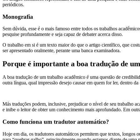
periódicos.
Monografia
Sem dúvida, esse é o mais famoso entre todos os trabalhos acadêmico
pesquise profundamente e seja capaz de debater acerca disso.
O trabalho em si é um texto maior do que o artigo científico, que cost
ser apresentado oralmente, perante uma banca examinadora.
Porque é importante a boa tradução de u
A boa tradução de um trabalho acadêmico é uma questão de credibilida
outra língua, qual impressão desejo causar em quem for ler, dentro da
Más traduções podem, inclusive, prejudicar o nível de seu trabalho 
e inibe o leitor de obter um conhecimento mais aprofundado. Em outra 
Como funciona um tradutor automático?
Hoje em dia, os tradutores automáticos permitem que textos, longos 
para “quebrar galho”, principalmente quando estamos diante de uma m