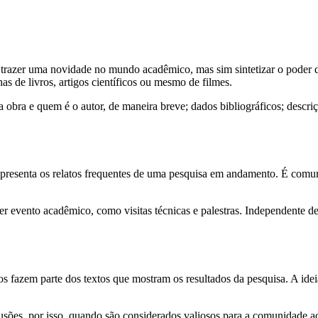
vo trazer uma novidade no mundo acadêmico, mas sim sintetizar o poder 
s de livros, artigos científicos ou mesmo de filmes.
a obra e quem é o autor, de maneira breve; dados bibliográficos; descr
 representa os relatos frequentes de uma pesquisa em andamento. É comu
 evento acadêmico, como visitas técnicas e palestras. Independente de 
 fazem parte dos textos que mostram os resultados da pesquisa. A ideia 
usões, por isso, quando são considerados valiosos para a comunidade ac