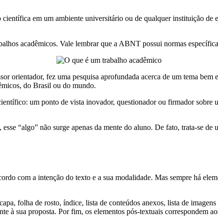
ntífica em um ambiente universitário ou de qualquer instituição de en
balhos acadêmicos. Vale lembrar que a ABNT possui normas específicas 
sor orientador, fez uma pesquisa aprofundada acerca de um tema bem es
êmicos, do Brasil ou do mundo.
científico: um ponto de vista inovador, questionador ou firmador sobr
o, esse “algo” não surge apenas da mente do aluno. De fato, trata-se d
rdo com a intenção do texto e a sua modalidade. Mas sempre há eleme
a, folha de rosto, índice, lista de conteúdos anexos, lista de imagens e
e à sua proposta. Por fim, os elementos pós-textuais correspondem aos a