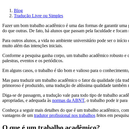
Blog
Tradução Livre ou Simples
Fazer um bom trabalho acadêmico é uma das formas de garantir uma g
do que outras. De fato, há alunos que passam pela faculdade e focam m
Para outros alunos, a vida no ambiente universitário pode ser o iníc
muito além das intenções iniciais.
Conforme a pesquisa ganha corpo, um trabalho acadêmico robusto e di
palestras, eventos e os periódicos.
Em alguns casos, o trabalho é tão bom e valioso para o conhecimento,
Mas para traduzir um trabalho acadêmico o fator da qualidade (da tra
primoroso é produzido, uma tradução de altíssima qualidade também n
Diga-se de passagem, a tradução vale para todo tipo de trabalho acad
apropriadas, e adequada às
normas da ABNT
, o trabalho pode ir para
Conheça a seguir mais detalhes do que é um trabalho acadêmico, com 
vantagens de um
tradutor profissional nos trabalhos
feitos em pesquisa 
O que é um trabalho acadêmico?