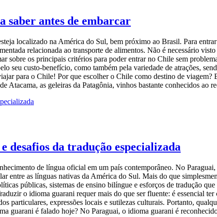
sa saber antes de embarcar
 esteja localizado na América do Sul, bem próximo ao Brasil. Para entr
mentada relacionada ao transporte de alimentos. Não é necessário vist
mar sobre os principais critérios para poder entrar no Chile sem problem
pelo seu custo-benefício, como também pela variedade de atrações, sendo
viajar para o Chile! Por que escolher o Chile como destino de viagem?
de Atacama, as geleiras da Patagônia, vinhos bastante conhecidos ao 
 e desafios da tradução especializada
nhecimento de língua oficial em um país contemporâneo. No Paraguai, el
ular entre as línguas nativas da América do Sul. Mais do que simplesme
íticas públicas, sistemas de ensino bilíngue e esforços de tradução que 
Traduzir o idioma guarani requer mais do que ser fluente: é essencial te
dos particulares, expressões locais e sutilezas culturais. Portanto, qual
ma guarani é falado hoje? No Paraguai, o idioma guarani é reconhecido