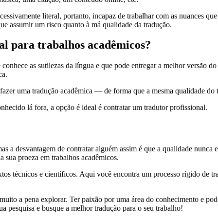
cessivamente literal, portanto, incapaz de trabalhar com as nuances qu
ue assumir um risco quanto à má qualidade da tradução.
al para trabalhos acadêmicos?
onhece as sutilezas da língua e que pode entregar a melhor versão do 
ca.
fazer uma tradução acadêmica — de forma que a mesma qualidade do trab
ecido lá fora, a opção é ideal é contratar um tradutor profissional.
mas a desvantagem de contratar alguém assim é que a qualidade nunca es
la sua proeza em trabalhos acadêmicos.
 técnicos e científicos. Aqui você encontra um processo rígido de trad
 muito a pena explorar. Ter paixão por uma área do conhecimento e pode
ua pesquisa e busque a melhor tradução para o seu trabalho!