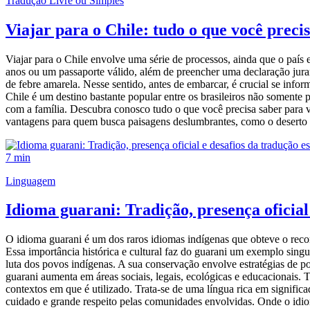
Tradução Livre ou Simples
Viajar para o Chile: tudo o que você preci
Viajar para o Chile envolve uma série de processos, ainda que o país
anos ou um passaporte válido, além de preencher uma declaração jura
de febre amarela. Nesse sentido, antes de embarcar, é crucial se infor
Chile é um destino bastante popular entre os brasileiros não somente 
com a família. Descubra conosco tudo o que você precisa saber para 
vantagens para quem busca paisagens deslumbrantes, como o deserto 
7 min
Linguagem
Idioma guarani: Tradição, presença oficial
O idioma guarani é um dos raros idiomas indígenas que obteve o reco
Essa importância histórica e cultural faz do guarani um exemplo sing
luta dos povos indígenas. A sua conservação envolve estratégias de pol
guarani aumenta em áreas sociais, legais, ecológicas e educacionais. 
contextos em que é utilizado. Trata-se de uma língua rica em significa
cuidado e grande respeito pelas comunidades envolvidas. Onde o idio