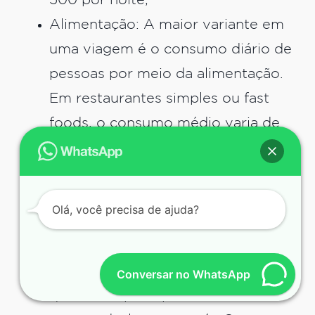
500 por noite;
Alimentação: A maior variante em
uma viagem é o consumo diário de
pessoas por meio da alimentação.
Em restaurantes simples ou fast
foods, o consumo médio varia de
R$ 30 a R$ 100, mas restaurantes
conhecidos, e principalmente os
turísticos, tendem a ser mais caros,
Olá, você precisa de ajuda?
chegando a R$ 300 um menu;
Transporte: O transporte público
na Colômbia tem um custo baixo, o
Conversar no WhatsApp
que vale a pena pensar em utilizar