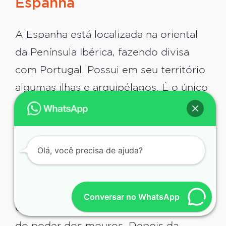
Espanha
A Espanha está localizada na oriental
da Península Ibérica, fazendo divisa
com Portugal. Possui em seu território
algumas ilhas e arquipélagos. É o único
país da Europa que faz fronteira
terrestre com o continente da África
via Marrocos.
Olá, você precisa de ajuda?
A Espanha foi formada pela junção dos
reinos de Leão, Navarra, Aragão e
Conversar no WhatsApp
Castela após a retomada do território