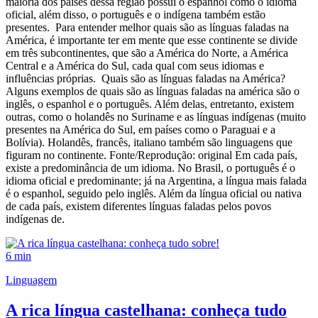
maioria dos países dessa região possui o espanhol como o idioma
oficial, além disso, o português e o indígena também estão
presentes. Para entender melhor quais são as línguas faladas na
América, é importante ter em mente que esse continente se divide
em três subcontinentes, que são a América do Norte, a América
Central e a América do Sul, cada qual com seus idiomas e
influências próprias. Quais são as línguas faladas na América?
Alguns exemplos de quais são as línguas faladas na américa são o
inglês, o espanhol e o português. Além delas, entretanto, existem
outras, como o holandês no Suriname e as línguas indígenas (muito
presentes na América do Sul, em países como o Paraguai e a
Bolívia). Holandês, francês, italiano também são linguagens que
figuram no continente. Fonte/Reprodução: original Em cada país,
existe a predominância de um idioma. No Brasil, o português é o
idioma oficial e predominante; já na Argentina, a língua mais falada
é o espanhol, seguido pelo inglês. Além da língua oficial ou nativa
de cada país, existem diferentes línguas faladas pelos povos
indígenas de.
6 min
Linguagem
A rica língua castelhana: conheça tudo