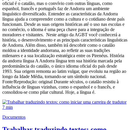
oficial é o catalão, mas o convívio com outras línguas, como
espanhol, francês e português faz de Andorra um ambiente
linguístico diversificado. Entender as características da Andorra
língua ajuda a compreender como a cultura e o cotidiano deste país
funcionam. Desde as suas origens históricas até o uso nas escolas e
no comércio, o idioma é uma peça chave para a integração de
moradores e visitantes. Neste artigo da AGBT você conhecerá a
história, o desenvolvimento e as principais características linguísticas
de Andorra. Além disso, também irá descobrir como o catalão
moldou a identidade andorrana, ao refletir as suas tradições
milenares e a sua localização estratégica entre os Pirenéus. História
da andorra língua A Andorra língua tem sua história marcada pela
predominância do catalão, o único idioma oficial do país desde
1993. Sua origem remonta ao latim vulgar, que evoluiu na região ao
longo da Idade Média, tornando-se um símbolo nacional.
Fonte/Reprodução: original Durante séculos, o catalão resistiu à
influência de línguas vizinhas, como o espanhol e o francês, e
consolidou-se como pilar cultural. Hoje, a língua é.
7 min
Documentos
Trabalhar traduzindo textos: como