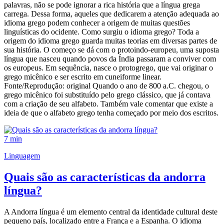
palavras, não se pode ignorar a rica história que a língua grega
carrega. Dessa forma, aqueles que dedicarem a atenção adequada ao
idioma grego podem conhecer a origem de muitas questões
linguísticas do ocidente. Como surgiu o idioma grego? Toda a
origem do idioma grego guarda muitas teorias em diversas partes de
sua história. O começo se dá com o protoindo-europeu, uma suposta
língua que nasceu quando povos da Índia passaram a conviver com
os europeus. Em sequência, nasce o protogrego, que vai originar o
grego micênico e ser escrito em cuneiforme linear.
Fonte/Reprodução: original Quando o ano de 800 a.C. chegou, o
grego micênico foi substituído pelo grego clássico, que já contava
com a criação de seu alfabeto. Também vale comentar que existe a
ideia de que o alfabeto grego tenha começado por meio dos escritos.
7 min
Linguagem
Quais são as características da andorra
língua?
A Andorra língua é um elemento central da identidade cultural deste
pequeno país, localizado entre a França e a Espanha. O idioma