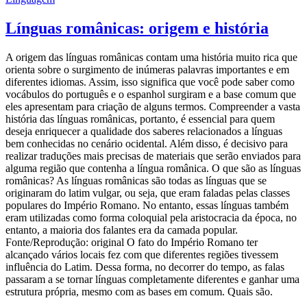
Línguas românicas: origem e história
A origem das línguas românicas contam uma história muito rica que
orienta sobre o surgimento de inúmeras palavras importantes e em
diferentes idiomas. Assim, isso significa que você pode saber como
vocábulos do português e o espanhol surgiram e a base comum que
eles apresentam para criação de alguns termos. Compreender a vasta
história das línguas românicas, portanto, é essencial para quem
deseja enriquecer a qualidade dos saberes relacionados a línguas
bem conhecidas no cenário ocidental. Além disso, é decisivo para
realizar traduções mais precisas de materiais que serão enviados para
alguma região que contenha a língua românica. O que são as línguas
românicas? As línguas românicas são todas as línguas que se
originaram do latim vulgar, ou seja, que eram faladas pelas classes
populares do Império Romano. No entanto, essas línguas também
eram utilizadas como forma coloquial pela aristocracia da época, no
entanto, a maioria dos falantes era da camada popular.
Fonte/Reprodução: original O fato do Império Romano ter
alcançado vários locais fez com que diferentes regiões tivessem
influência do Latim. Dessa forma, no decorrer do tempo, as falas
passaram a se tornar línguas completamente diferentes e ganhar uma
estrutura própria, mesmo com as bases em comum. Quais são.