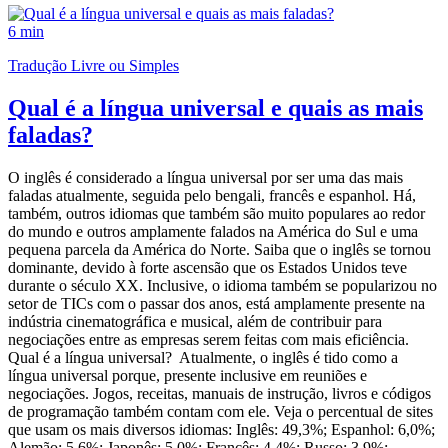
6 min
Tradução Livre ou Simples
Qual é a língua universal e quais as mais
faladas?
O inglês é considerado a língua universal por ser uma das mais
faladas atualmente, seguida pelo bengali, francês e espanhol. Há,
também, outros idiomas que também são muito populares ao redor
do mundo e outros amplamente falados na América do Sul e uma
pequena parcela da América do Norte. Saiba que o inglês se tornou
dominante, devido à forte ascensão que os Estados Unidos teve
durante o século XX. Inclusive, o idioma também se popularizou no
setor de TICs com o passar dos anos, está amplamente presente na
indústria cinematográfica e musical, além de contribuir para
negociações entre as empresas serem feitas com mais eficiência.
Qual é a língua universal? Atualmente, o inglês é tido como a
língua universal porque, presente inclusive em reuniões e
negociações. Jogos, receitas, manuais de instrução, livros e códigos
de programação também contam com ele. Veja o percentual de sites
que usam os mais diversos idiomas: Inglês: 49,3%; Espanhol: 6,0%;
Alemão: 5,6%; Japonês: 5,0%; Francês: 4,4%; Russo: 3,9%;