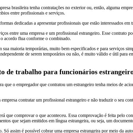
esa brasileira tenha contratações no exterior ou, então, alguma empresa
bios entre profissionais e serviços.
aformas dedicadas a apresentar profissionais que estão interessados em t
rviços entre uma empresa e um profissional estrangeiro. Esse contrato pod
ue o acordo flua conforme o combinado.
 em sua maioria temporárias, muito bem especificados e para serviços si
 independente de serem temporários ou não, é muito válido e útil para 
to de trabalho para funcionários estrangeir
para que o empregador que contratou um estrangeiro tenha meios de acio
mpresa contratar um profissional estrangeiro e não traduzir o seu contr
 terá que comprovar o que aconteceu. Essa comprovação é feita pelo con
entos que sejam emitidos em língua estrangeira, ou seja, um documento 
ho. Só assim é possível cobrar uma empresa estrangeira por meio da auto