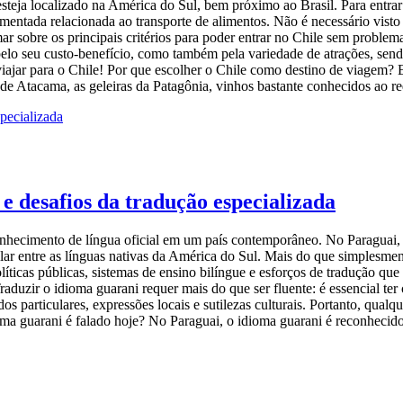
 esteja localizado na América do Sul, bem próximo ao Brasil. Para entr
mentada relacionada ao transporte de alimentos. Não é necessário vist
mar sobre os principais critérios para poder entrar no Chile sem problem
pelo seu custo-benefício, como também pela variedade de atrações, sendo
viajar para o Chile! Por que escolher o Chile como destino de viagem?
de Atacama, as geleiras da Patagônia, vinhos bastante conhecidos ao 
 e desafios da tradução especializada
nhecimento de língua oficial em um país contemporâneo. No Paraguai, el
ular entre as línguas nativas da América do Sul. Mais do que simplesme
íticas públicas, sistemas de ensino bilíngue e esforços de tradução que 
Traduzir o idioma guarani requer mais do que ser fluente: é essencial te
dos particulares, expressões locais e sutilezas culturais. Portanto, qual
ma guarani é falado hoje? No Paraguai, o idioma guarani é reconhecido