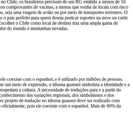
ar no Chile, os brasileiros precisam de um RG emitido a menos de 10
o ou comprovantes de vacinas, a menos que venha de locais com risco
as, seja uma viagem de avião ou por meio de transportes terrestres. O
 o país perfeito para quem deseja praticar esportes na neve ou curtir
 Escolher o Chile como local de destino traz uma ampla gama de
redor do mundo e montanhas nevadas.
e coexiste com o espanhol, e é utilizado por milhões de pessoas.
nte um meio de expressão, o idioma guarani simboliza a identidade e a
respeitam a cultura. A necessidade de traduções para e a partir do
r conhecimento das variações regionais, dos simbolismos e dos
quer projeto de tradução no idioma guarani deve ser realizado com
 oficialmente, pois ele coexiste com o espanhol. Mais de 90% da