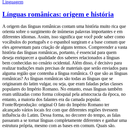
Linguagem
Línguas românicas: origem e história
A origem das línguas românicas contam uma história muito rica que
orienta sobre o surgimento de inúmeras palavras importantes e em
diferentes idiomas. Assim, isso significa que você pode saber como
vocábulos do português e o espanhol surgiram e a base comum que
eles apresentam para criação de alguns termos. Compreender a vasta
história das línguas românicas, portanto, é essencial para quem
deseja enriquecer a qualidade dos saberes relacionados a línguas
bem conhecidas no cenário ocidental. Além disso, é decisivo para
realizar traduções mais precisas de materiais que serão enviados para
alguma região que contenha a língua românica. O que são as línguas
românicas? As línguas românicas são todas as línguas que se
originaram do latim vulgar, ou seja, que eram faladas pelas classes
populares do Império Romano. No entanto, essas línguas também
eram utilizadas como forma coloquial pela aristocracia da época, no
entanto, a maioria dos falantes era da camada popular.
Fonte/Reprodução: original O fato do Império Romano ter
alcançado vários locais fez com que diferentes regiões tivessem
influência do Latim. Dessa forma, no decorrer do tempo, as falas
passaram a se tornar línguas completamente diferentes e ganhar uma
estrutura própria, mesmo com as bases em comum. Quais são.