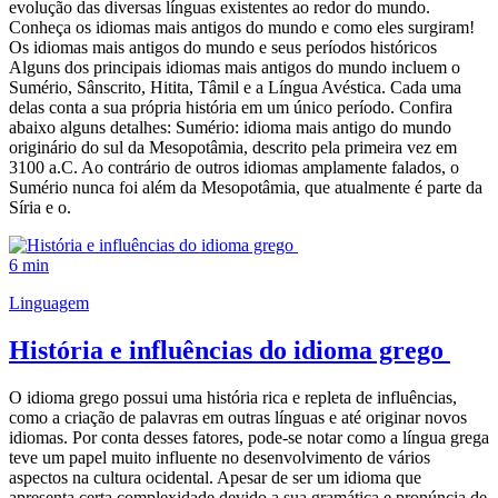
evolução das diversas línguas existentes ao redor do mundo.
Conheça os idiomas mais antigos do mundo e como eles surgiram!
Os idiomas mais antigos do mundo e seus períodos históricos
Alguns dos principais idiomas mais antigos do mundo incluem o
Sumério, Sânscrito, Hitita, Tâmil e a Língua Avéstica. Cada uma
delas conta a sua própria história em um único período. Confira
abaixo alguns detalhes: Sumério: idioma mais antigo do mundo
originário do sul da Mesopotâmia, descrito pela primeira vez em
3100 a.C. Ao contrário de outros idiomas amplamente falados, o
Sumério nunca foi além da Mesopotâmia, que atualmente é parte da
Síria e o.
6 min
Linguagem
História e influências do idioma grego
O idioma grego possui uma história rica e repleta de influências,
como a criação de palavras em outras línguas e até originar novos
idiomas. Por conta desses fatores, pode-se notar como a língua grega
teve um papel muito influente no desenvolvimento de vários
aspectos na cultura ocidental. Apesar de ser um idioma que
apresenta certa complexidade devido a sua gramática e pronúncia de