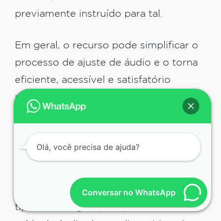
previamente instruído para tal.
Em geral, o recurso pode simplificar o
processo de ajuste de áudio e o torna
eficiente, acessível e satisfatório
mesmo que não seja um profissional da
área de TI ou seja leigo em relação ao
sistema operacional que utiliza.
Olá, você precisa de ajuda?
On
On significa “Ligado”, e refere-se a um
Conversar no WhatsApp
tipo de configuração que habilita a