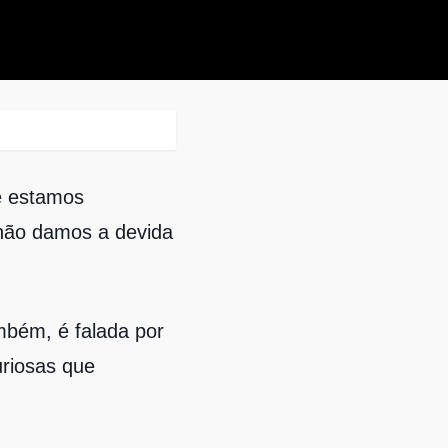
e estamos
 não damos a devida
mbém, é falada por
uriosas que