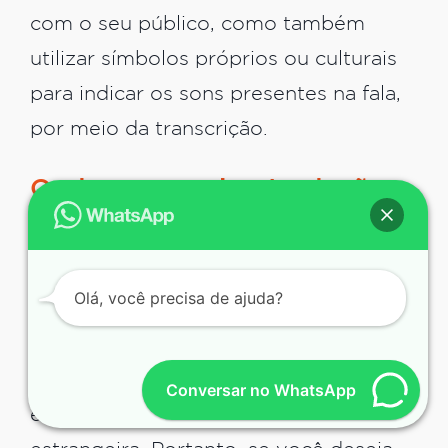
com o seu público, como também
utilizar símbolos próprios ou culturais
para indicar os sons presentes na fala,
por meio da transcrição.
Onde conseguir a tradução
fonética
Somente um profissional muito
Olá, você precisa de ajuda?
experiente e com bagagem no
conhecimento de idiomas é capaz de
realizar este tipo de serviço – em
Conversar no WhatsApp
especial quando se trata de uma língua