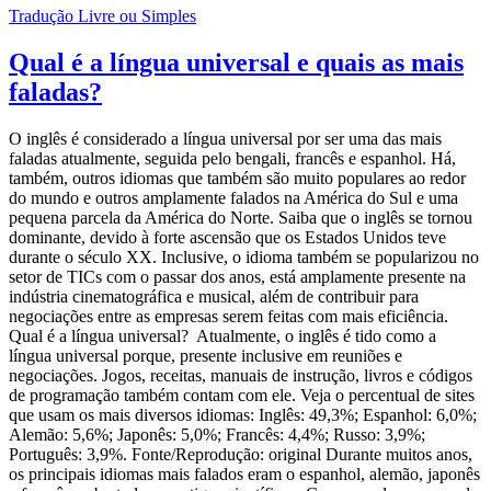
Tradução Livre ou Simples
Qual é a língua universal e quais as mais
faladas?
O inglês é considerado a língua universal por ser uma das mais
faladas atualmente, seguida pelo bengali, francês e espanhol. Há,
também, outros idiomas que também são muito populares ao redor
do mundo e outros amplamente falados na América do Sul e uma
pequena parcela da América do Norte. Saiba que o inglês se tornou
dominante, devido à forte ascensão que os Estados Unidos teve
durante o século XX. Inclusive, o idioma também se popularizou no
setor de TICs com o passar dos anos, está amplamente presente na
indústria cinematográfica e musical, além de contribuir para
negociações entre as empresas serem feitas com mais eficiência.
Qual é a língua universal? Atualmente, o inglês é tido como a
língua universal porque, presente inclusive em reuniões e
negociações. Jogos, receitas, manuais de instrução, livros e códigos
de programação também contam com ele. Veja o percentual de sites
que usam os mais diversos idiomas: Inglês: 49,3%; Espanhol: 6,0%;
Alemão: 5,6%; Japonês: 5,0%; Francês: 4,4%; Russo: 3,9%;
Português: 3,9%. Fonte/Reprodução: original Durante muitos anos,
os principais idiomas mais falados eram o espanhol, alemão, japonês