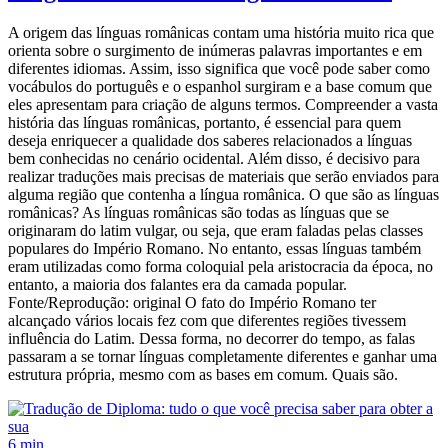
A origem das línguas românicas contam uma história muito rica que
orienta sobre o surgimento de inúmeras palavras importantes e em
diferentes idiomas. Assim, isso significa que você pode saber como
vocábulos do português e o espanhol surgiram e a base comum que
eles apresentam para criação de alguns termos. Compreender a vasta
história das línguas românicas, portanto, é essencial para quem
deseja enriquecer a qualidade dos saberes relacionados a línguas
bem conhecidas no cenário ocidental. Além disso, é decisivo para
realizar traduções mais precisas de materiais que serão enviados para
alguma região que contenha a língua românica. O que são as línguas
românicas? As línguas românicas são todas as línguas que se
originaram do latim vulgar, ou seja, que eram faladas pelas classes
populares do Império Romano. No entanto, essas línguas também
eram utilizadas como forma coloquial pela aristocracia da época, no
entanto, a maioria dos falantes era da camada popular.
Fonte/Reprodução: original O fato do Império Romano ter
alcançado vários locais fez com que diferentes regiões tivessem
influência do Latim. Dessa forma, no decorrer do tempo, as falas
passaram a se tornar línguas completamente diferentes e ganhar uma
estrutura própria, mesmo com as bases em comum. Quais são.
6 min