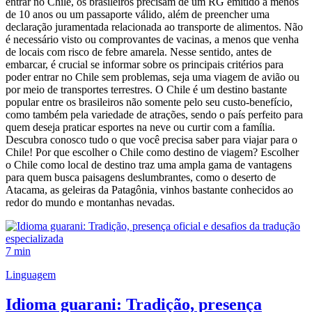
entrar no Chile, os brasileiros precisam de um RG emitido a menos
de 10 anos ou um passaporte válido, além de preencher uma
declaração juramentada relacionada ao transporte de alimentos. Não
é necessário visto ou comprovantes de vacinas, a menos que venha
de locais com risco de febre amarela. Nesse sentido, antes de
embarcar, é crucial se informar sobre os principais critérios para
poder entrar no Chile sem problemas, seja uma viagem de avião ou
por meio de transportes terrestres. O Chile é um destino bastante
popular entre os brasileiros não somente pelo seu custo-benefício,
como também pela variedade de atrações, sendo o país perfeito para
quem deseja praticar esportes na neve ou curtir com a família.
Descubra conosco tudo o que você precisa saber para viajar para o
Chile! Por que escolher o Chile como destino de viagem? Escolher
o Chile como local de destino traz uma ampla gama de vantagens
para quem busca paisagens deslumbrantes, como o deserto de
Atacama, as geleiras da Patagônia, vinhos bastante conhecidos ao
redor do mundo e montanhas nevadas.
7 min
Linguagem
Idioma guarani: Tradição, presença