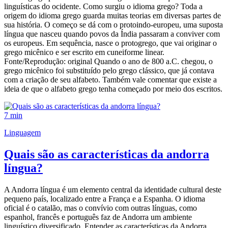
linguísticas do ocidente. Como surgiu o idioma grego? Toda a
origem do idioma grego guarda muitas teorias em diversas partes de
sua história. O começo se dá com o protoindo-europeu, uma suposta
língua que nasceu quando povos da Índia passaram a conviver com
os europeus. Em sequência, nasce o protogrego, que vai originar o
grego micênico e ser escrito em cuneiforme linear.
Fonte/Reprodução: original Quando o ano de 800 a.C. chegou, o
grego micênico foi substituído pelo grego clássico, que já contava
com a criação de seu alfabeto. Também vale comentar que existe a
ideia de que o alfabeto grego tenha começado por meio dos escritos.
7 min
Linguagem
Quais são as características da andorra
língua?
A Andorra língua é um elemento central da identidade cultural deste
pequeno país, localizado entre a França e a Espanha. O idioma
oficial é o catalão, mas o convívio com outras línguas, como
espanhol, francês e português faz de Andorra um ambiente
linguístico diversificado. Entender as características da Andorra