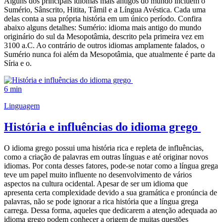
Alguns dos principais idiomas mais antigos do mundo incluem o
Sumério, Sânscrito, Hitita, Tâmil e a Língua Avéstica. Cada uma
delas conta a sua própria história em um único período. Confira
abaixo alguns detalhes: Sumério: idioma mais antigo do mundo
originário do sul da Mesopotâmia, descrito pela primeira vez em
3100 a.C. Ao contrário de outros idiomas amplamente falados, o
Sumério nunca foi além da Mesopotâmia, que atualmente é parte da
Síria e o.
6 min
Linguagem
História e influências do idioma grego
O idioma grego possui uma história rica e repleta de influências,
como a criação de palavras em outras línguas e até originar novos
idiomas. Por conta desses fatores, pode-se notar como a língua grega
teve um papel muito influente no desenvolvimento de vários
aspectos na cultura ocidental. Apesar de ser um idioma que
apresenta certa complexidade devido a sua gramática e pronúncia de
palavras, não se pode ignorar a rica história que a língua grega
carrega. Dessa forma, aqueles que dedicarem a atenção adequada ao
idioma grego podem conhecer a origem de muitas questões